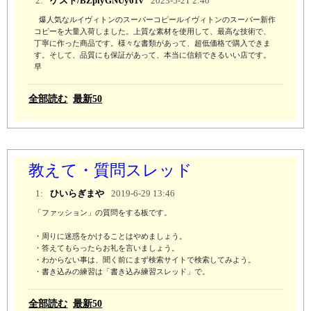
2:
ゲスト/BZpfyGNUy61v
2023-5-21 2:40
 爆人気なルイヴィトンのスーパーコピールイヴィトンのスーパー新作
コピーを大量入荷しました。上質な素材を使用して、最高な技術で、
丁寧に作った商品です。様々な書類があって、超低価格で購入できま
す。そして、品質にも保証があって、本当に信頼できるいい店です。
早
全部読む
最新50
教えて・質問スレッド
1:
ひいらぎまや
2019-6-29 13:46
「ファッション」の質問をする板です。

・周りに迷惑をかけることはやめましょう。

・答えてもらったらお礼を言いましょう。

・わからない事は、聞く前にまず検索サイトで検索してみよう。 

・書き込みの練習は「書き込み練習スレッド」で。
全部読む
最新50