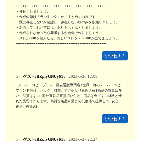
+++++++++++++++++++++++++++++++++++++++++

・仲良くしましょう。

・作成依頼は「ランキング」か「まとめ」のみです。

・既に存在しないか確認し、存在しない物のみを依頼しましょう。

・対応してくれた方には、お礼をちゃんとしましょう。

・作成されなかったら我慢するか自分で作りましょう。

・スレが900を超えたら、新しいスレを＞＞900が立てましょう。

+++++++++++++++++++++++++++++++++++++++++
いいね！ 3
2:
ゲスト/BZpfyGNUy61v
2023-5-26 12:09
 スーパーコピーブランド激安通販専門店!世界一流のスーパーコピー
ブランド時計、バッグ、財布、アクセサリ最新入荷!商品の数量は多
い、品質はよい.海外直営店直接買い付け！商品は全てよい材料と優
れた品質で作ります。高質な製品を驚きの低価格で提供して,安心、
迅速、確＆#2
いいね！ 2
3:
ゲスト/BZpfyGNUy61v
2023-5-27 22:24