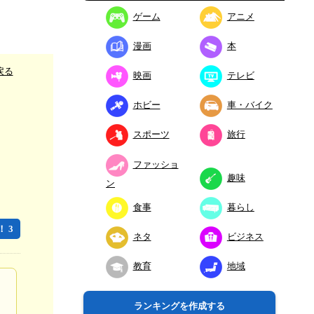
ゲーム
アニメ
漫画
本
戻る
映画
テレビ
ホビー
車・バイク
スポーツ
旅行
ファッショ
趣味
ン
食事
暮らし
 3
ネタ
ビジネス
教育
地域
ランキングを作成する