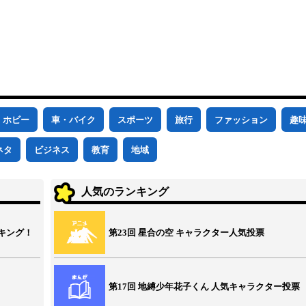
ホビー
車・バイク
スポーツ
旅行
ファッション
趣
ネタ
ビジネス
教育
地域
人気のランキング
キング！
第23回 星合の空 キャラクター人気投票
第17回 地縛少年花子くん 人気キャラクター投票