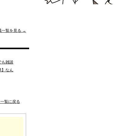
域一覧を見る →
でも雑談
県】なん
板一覧に戻る