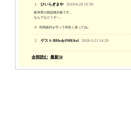
1:
ひいらぎまや
2019-6-29 10:50
岐阜県の雑談掲示板です。

なんでもどうぞ～。

※ 利用規約を守って仲良く使ってね。
2:
ゲスト/BHxdylN9E6xf
2026-3-21 14:29
全部読む
最新50