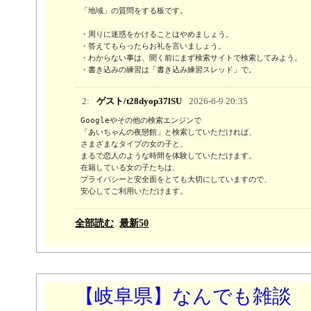
「地域」の質問をする板です。

・周りに迷惑をかけることはやめましょう。

・答えてもらったらお礼を言いましょう。

・わからない事は、聞く前にまず検索サイトで検索してみよう。 

・書き込みの練習は「書き込み練習スレッド」で。
2:
ゲスト/t28dyop37lSU
2026-6-9 20:35
Googleやその他の検索エンジンで

「あいちゃんの夜戀館」と検索していただければ、

さまざまなタイプの女の子と、

まるで恋人のような時間を体験していただけます。

在籍している女の子たちは、

プライバシーと安全面をとても大切にしていますので、

安心してご利用いただけます。
全部読む
最新50
【岐阜県】なんでも雑談