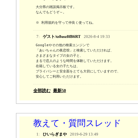
大分県の雑談掲示板です。

なんでもどうぞ～。

※ 利用規約を守って仲良く使ってね。
7:
ゲスト/tz8usz8fB6RT
2026-8-4 19:33
Googleやその他の検索エンジンで

「あいちゃんの夜恋馆」と検索していただければ、

さまざまなタイプの女の子と、

まるで恋人のような時間を体験していただけます。

在籍している女の子たちは、

プライバシーと安全面をとても大切にしていますので、

安心してご利用いただけます。
全部読む
最新50
教えて・質問スレッド
1:
ひいらぎまや
2019-6-29 13:49