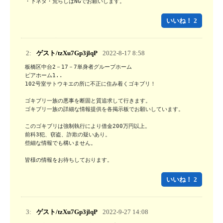
・下ネタ・荒らしはNGでお願いします。
いいね！ 2
2:
ゲスト/tzXu7Gp3jlqP
2022-8-17 8:58
板橋区中台2－17－7単身者グループホーム

ピアホーム1..

102号室サトウキエの所に不正に住み着くゴキブリ！

ゴキブリ一族の悪事を断固と質追求して行きます。

ゴキブリ一族の詳細な情報提供を各掲示板でお願いしています。

このゴキブリは強制執行により借金200万円以上。

前科3犯、窃盗、詐欺の疑いあり。

些細な情報でも構いません。

皆様の情報をお待ちしております。
いいね！ 2
3:
ゲスト/tzXu7Gp3jlqP
2022-9-27 14:08