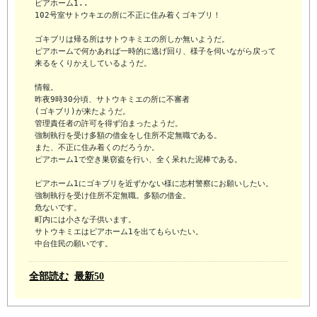
ピアホーム1..

102号室サトウキエの所に不正に住み着くゴキブリ！

ゴキブリは帰る所はサトウキミエの所しか無いようだ。

ピアホームで何かあれば一時的に逃げ回り、様子を伺いながら戻って
来るをくりかえしているようだ。

情報。

昨夜9時30分頃、サトウキミエの所に不審者

(ゴキブリ)が来たようだ。

管理責任者の許可を得ず泊まったようだ。

強制執行を受け多額の借金をし住所不定無職である。

また、不正に住み着くのだろうか。

ピアホーム1で空き巣窃盗を行い、全く呆れた泥棒である。

ピアホーム1にゴキブリを近ずかない様に志村警察にお願いしたい。

強制執行を受け住所不定無職。多額の借金。

危ないです。

町内には小さな子供います。

サトウキミエはピアホーム1を出てもらいたい。

中台住民の願いです。
全部読む
最新50