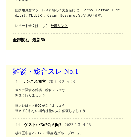
医療用真空マットレス市場の有力企業には、Ferno、Hartwell Me
dical、ME.BER.、Oscar Boscarolなどがあります。

レポート全文はこちら 
外部リンク
全部読む
最新50
雑談・総合スレ No.1
1:
ランこれ運営
2019-3-21 6:03
ネタに関する雑談・総合スレです

仲良く語りましょう

※スレは＞＞900が立てましょう 

※立てられない場合は他の人に依頼しましょう
14:
ゲスト/tzXu7Gp3jlqP
2022-9-5 14:03
板橋区中台2－17－7単身者グループホーム
