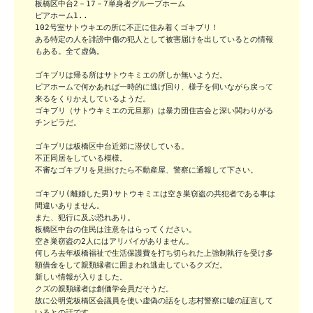
板橋区中台2－17－7単身者グループホーム

ピアホーム1..

102号室サトウキエの所に不正に住み着くゴキブリ！

ある特定の人を誹謗中傷の犯人として被害届けを出しているとの情報
もある。全て虚偽。

ゴキブリは帰る所はサトウキミエの所しか無いようだ。

ピアホームで何かあれば一時的に逃げ回り、様子を伺いながら戻って
来るをくりかえしているようだ。

ゴキブリ（サトウキミエの元旦那）は暴力団住吉会と深い関わりがる
チンピラだ。

ゴキブリは板橋区中台近郊に潜伏している。

不正同居をしている模様。

不審なゴキブリを見掛けたら不動産屋、警察に通報して下さい。

ゴキブリ(離婚した男)サトウキミエは空き巣窃盗の共犯者である事は
間違いありません。

また、犯行に及ぶ恐れあり。

板橋区中台の住民は注意をはらってください。

空き巣窃盗の2人にはアリバイがありません。

何しろ去年板橋福祉で生活保護費を打ち切られた上強制執行を受け多
額借金をして親類縁者に囲まわれ逃走しているクズだ。

新しい情報が入りました。

クズの親類縁者は創価学会員だそうだ。

故に公明党板橋区会議員を使い虚偽の話をし志村警察に嘘の証言して
いるとの話です。
