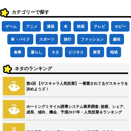
カテゴリーで探す
ゲーム
アニメ
漫画
本
映画
テレビ
ホビー
車・バイク
スポーツ
旅行
ファッション
趣味
食事
暮らし
ネタ
ビジネス
教育
地域
ネタのランキング
第4回 【ゲスキャラ人気投票】一番愛されてるゲスキャラを
決めようズ！
ホーミングミサイル誘導システム業界調査: 規模、シェア、
成長、傾向、機会、予測2037年・人気投票＆ランキング