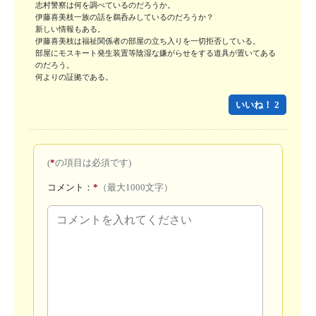
志村警察は何を調べているのだろうか。

伊藤喜美枝一族の話を鵜呑みしているのだろうか？

新しい情報もある。

伊藤喜美枝は福祉関係者の部屋の立ち入りを一切拒否している。

部屋にモスキート発生装置等陰湿な嫌がらせをする道具が置いてある
のだろう。

何よりの証拠である。
いいね！ 2
(
*
の項目は必須です)
コメント：
*
（最大1000文字）