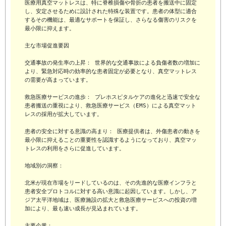
医療用真空マットレスは、特に脊椎損傷や骨折の患者を搬送中に固定
し、安定させるために設計された特殊な装置です。患者の体型に適合
するその機能は、最適なサポートを保証し、さらなる傷害のリスクを
最小限に抑えます。

主な市場促進要因

交通事故の発生率の上昇： 世界的な交通事故による負傷者数の増加に
より、緊急対応時の効率的な患者固定が必要となり、真空マットレス
の需要が高まっています。

救急医療サービスの進歩： プレホスピタルケアの進化と迅速で安全な
患者搬送の重視により、救急医療サービス（EMS）による真空マット
レスの採用が拡大しています。

患者の安全に対する意識の高まり： 医療提供者は、外傷患者の動きを
最小限に抑えることの重要性を認識するようになっており、真空マッ
トレスの利用をさらに促進しています。

地域別の洞察：

北米が現在市場をリードしているのは、その先進的な医療インフラと
患者安全プロトコルに対する高い意識に起因しています。しかし、ア
ジア太平洋地域は、医療施設の拡大と救急医療サービスへの投資の増
加により、最も速い成長が見込まれています。

主要企業：
