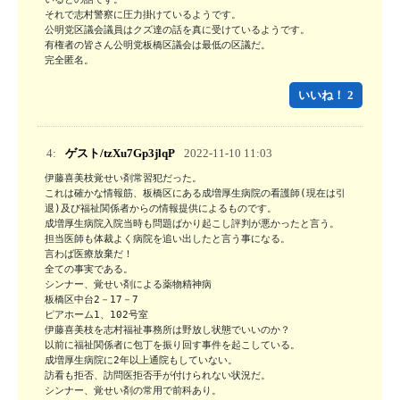
それで志村警察に圧力掛けているようです。

公明党区議会議員はクズ達の話を真に受けているようです。

有権者の皆さん公明党板橋区議会は最低の区議だ。

完全匿名。
いいね！ 2
4:
ゲスト/tzXu7Gp3jlqP
2022-11-10 11:03
伊藤喜美枝覚せい剤常習犯だった。

これは確かな情報筋、板橋区にある成増厚生病院の看護師(現在は引
退)及び福祉関係者からの情報提供によるものです。

成増厚生病院入院当時も問題ばかり起こし評判が悪かったと言う。

担当医師も体裁よく病院を追い出したと言う事になる。

言わば医療放棄だ！

全ての事実である。

シンナー、覚せい剤による薬物精神病

板橋区中台2－17－7

ピアホーム1、102号室

伊藤喜美枝を志村福祉事務所は野放し状態でいいのか？

以前に福祉関係者に包丁を振り回す事件を起こしている。

成増厚生病院に2年以上通院もしていない。

訪看も拒否、訪問医拒否手が付けられない状況だ。

シンナー、覚せい剤の常用で前科あり。
