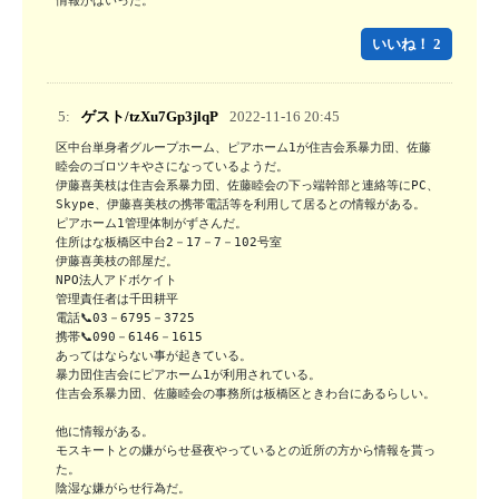
いいね！ 2
5:
ゲスト/tzXu7Gp3jlqP
2022-11-16 20:45
区中台単身者グループホーム、ピアホーム1が住吉会系暴力団、佐藤
睦会のゴロツキやさになっているようだ。

伊藤喜美枝は住吉会系暴力団、佐藤睦会の下っ端幹部と連絡等にPC、
Skype、伊藤喜美枝の携帯電話等を利用して居るとの情報がある。

ピアホーム1管理体制がずさんだ。

住所はな板橋区中台2－17－7－102号室

伊藤喜美枝の部屋だ。

NPO法人アドボケイト

管理責任者は千田耕平

電話📞03－6795－3725

携帯📞090－6146－1615

あってはならない事が起きている。

暴力団住吉会にピアホーム1が利用されている。

住吉会系暴力団、佐藤睦会の事務所は板橋区ときわ台にあるらしい。

他に情報がある。

モスキートとの嫌がらせ昼夜やっているとの近所の方から情報を貰っ
た。

陰湿な嫌がらせ行為だ。
