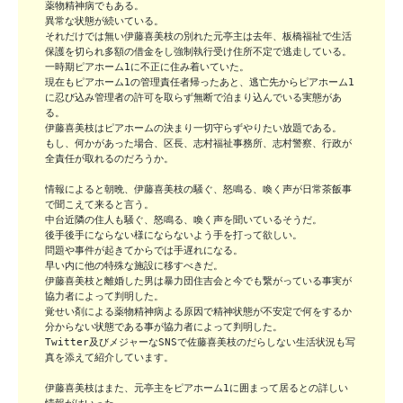
薬物精神病でもある。

異常な状態が続いている。

それだけでは無い伊藤喜美枝の別れた元亭主は去年、板橋福祉で生活
保護を切られ多額の借金をし強制執行受け住所不定で逃走している。

一時期ピアホーム1に不正に住み着いていた。

現在もピアホーム1の管理責任者帰ったあと、逃亡先からピアホーム1
に忍び込み管理者の許可を取らず無断で泊まり込んでいる実態があ
る。

伊藤喜美枝はピアホームの決まり一切守らずやりたい放題である。

もし、何かがあった場合、区長、志村福祉事務所、志村警察、行政が
全責任が取れるのだろうか。

情報によると朝晩、伊藤喜美枝の騒ぐ、怒鳴る、喚く声が日常茶飯事
で聞こえて来ると言う。

中台近隣の住人も騒ぐ、怒鳴る、喚く声を聞いているそうだ。

後手後手にならない様にならないよう手を打って欲しい。

問題や事件が起きてからでは手遅れになる。

早い内に他の特殊な施設に移すべきだ。

伊藤喜美枝と離婚した男は暴力団住吉会と今でも繋がっている事実が
協力者によって判明した。

覚せい剤による薬物精神病よる原因で精神状態が不安定で何をするか
分からない状態である事が協力者によって判明した。

Twitter及びメジャーなSNSで佐藤喜美枝のだらしない生活状況も写
真を添えて紹介しています。

伊藤喜美枝はまた、元亭主をピアホーム1に囲まって居るとの詳しい