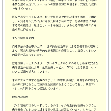
世界の医療用真空マットレス市場は、救急医療や外傷治療における効
果的な患者固定ソリューションの需要増加に牽引され、安定した成長
を遂げています。

医療用真空マットレスは、特に脊椎損傷や骨折の患者を搬送中に固定
し、安定させるために設計された特殊な装置です。患者の体型に適合
するその機能は、最適なサポートを保証し、さらなる傷害のリスクを
最小限に抑えます。

主な市場促進要因

交通事故の発生率の上昇： 世界的な交通事故による負傷者数の増加に
より、緊急対応時の効率的な患者固定が必要となり、真空マットレス
の需要が高まっています。

救急医療サービスの進歩： プレホスピタルケアの進化と迅速で安全な
患者搬送の重視により、救急医療サービス（EMS）による真空マット
レスの採用が拡大しています。

患者の安全に対する意識の高まり： 医療提供者は、外傷患者の動きを
最小限に抑えることの重要性を認識するようになっており、真空マッ
トレスの利用をさらに促進しています。

地域別の洞察：

北米が現在市場をリードしているのは、その先進的な医療インフラと
患者安全プロトコルに対する高い意識に起因しています。しかし、ア