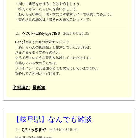
・周りに迷惑をかけることはやめましょう。

・答えてもらったらお礼を言いましょう。

・わからない事は、聞く前にまず検索サイトで検索してみよう。 

・書き込みの練習は「書き込み練習スレッド」で。
2:
ゲスト/t28dyop37lSU
2026-6-9 20:35
Googleやその他の検索エンジンで

「あいちゃんの夜戀館」と検索していただければ、

さまざまなタイプの女の子と、

まるで恋人のような時間を体験していただけます。

在籍している女の子たちは、

プライバシーと安全面をとても大切にしていますので、

安心してご利用いただけます。
全部読む
最新50
【岐阜県】なんでも雑談
1:
ひいらぎまや
2019-6-29 10:50