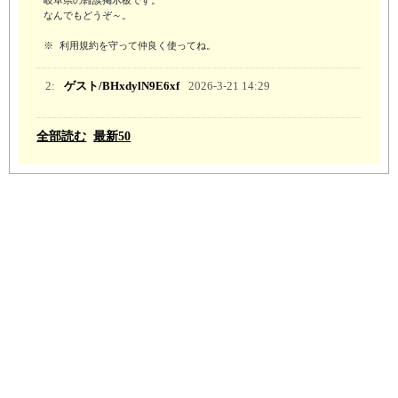
岐阜県の雑談掲示板です。

なんでもどうぞ～。

※ 利用規約を守って仲良く使ってね。
2:
ゲスト/BHxdylN9E6xf
2026-3-21 14:29
全部読む
最新50