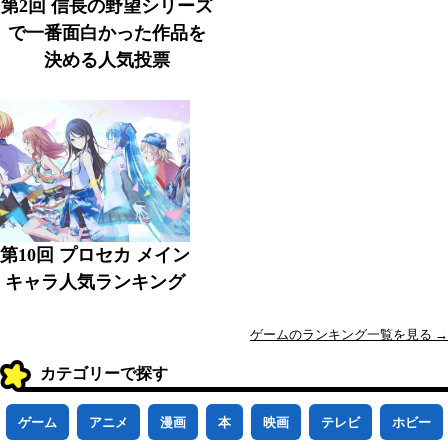
第2回 信長の野望シリーズ
で一番面白かった作品を
決める人気投票
第10回 プロセカ メイン
キャラ人気ランキング
ゲームのランキング一覧を見る →
カテゴリーで探す
ゲーム
アニメ
漫画
本
映画
テレビ
ホビー