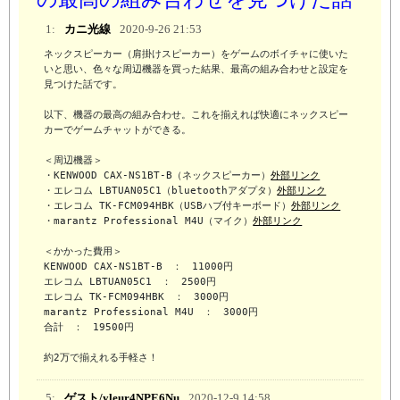
1:
カニ光線
2020-9-26 21:53
ネックスピーカー（肩掛けスピーカー）をゲームのボイチャに使いた
いと思い、色々な周辺機器を買った結果、最高の組み合わせと設定を
見つけた話です。

以下、機器の最高の組み合わせ。これを揃えれば快適にネックスピー
カーでゲームチャットができる。

＜周辺機器＞

・KENWOOD CAX-NS1BT-B（ネックスピーカー）
外部リンク
・エレコム LBTUAN05C1（bluetoothアダプタ）
外部リンク
・エレコム TK-FCM094HBK（USBハブ付キーボード）
外部リンク
・marantz Professional M4U（マイク）
外部リンク
＜かかった費用＞

KENWOOD CAX-NS1BT-B　：　11000円

エレコム LBTUAN05C1　：　2500円

エレコム TK-FCM094HBK　：　3000円

marantz Professional M4U　：　3000円

合計　：　19500円

約2万で揃えれる手軽さ！
5:
ゲスト/yleur4NPE6Nu
2020-12-9 14:58