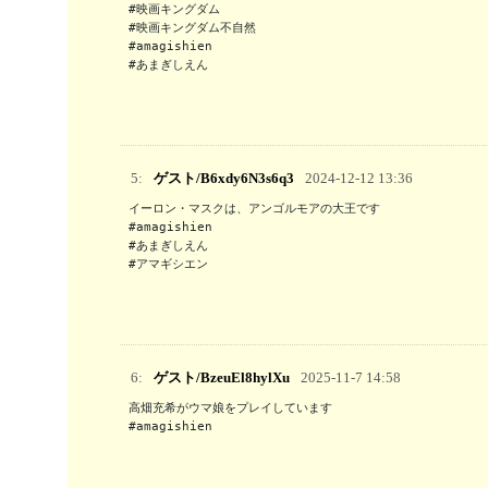
#映画キングダム

#映画キングダム不自然

#amagishien

#あまぎしえん
5:
ゲスト/B6xdy6N3s6q3
2024-12-12 13:36
イーロン・マスクは、アンゴルモアの大王です

#amagishien

#あまぎしえん

#アマギシエン
6:
ゲスト/BzeuEl8hylXu
2025-11-7 14:58
高畑充希がウマ娘をプレイしています

#amagishien