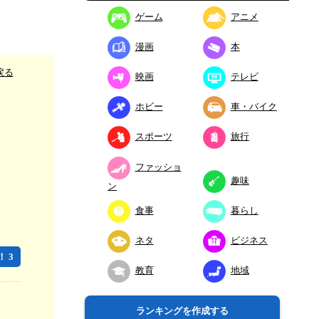
ゲーム
アニメ
漫画
本
戻る
映画
テレビ
ホビー
車・バイク
スポーツ
旅行
ファッショ
趣味
ン
食事
暮らし
ネタ
ビジネス
 3
教育
地域
ランキングを作成する