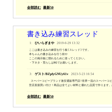
全部読む
最新50
書き込み練習スレッド
1:
ひいらぎまや
2019-6-29 13:32
ここは書き込みの練習を行う板(スレッド)です。

本ちゃんの書き込みを行う前や

ここの掲示板に慣れるために使ってください。

・下ネタ・荒らしはNGでお願いします。
3:
ゲスト/BZpfyGNUy61v
2023-5-23 16:54
 スーパーコピーブランド激安通販専門店!世界一流のスーパーコピーブランド時計、バッグ、財布、アクセサリ最新入荷!商品の数量は多い、品質はよい.海外直
営店直接買い付け！商品は全てよい材料と優れた品質で作ります。
全部読む
最新50