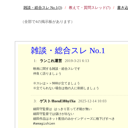
雑談・総合スレ No.1(3)
教えて・質問スレッド(7)
書き込
（全部で4の掲示板があります）
雑談・総合スレ No.1
1:
ランこれ運営
2019-3-21 6:13
映画に関する雑談・総合スレです

仲良く語りましょう

※スレは＞＞900が立てましょう 

※立てられない場合は他の人に依頼しましょう
3:
ゲスト/BzeuEl8hylXu
2025-12-14 10:03
細田守監督は はっきり言って才能が無い

細田守監督では儲けが出ない

細田作品はネット配信のみかインディーズに格下げすべき

#amagishien