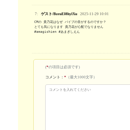
7:
ゲスト/BzeuEl8hylXu
2025-11-29 10:01
CMの 貴乃花はなぜ バイブの音がするのですか？

とても気になります 貴乃花が心配でなりません

#amagishien #あまぎしえん
(
*
の項目は必須です)
コメント：
*
（最大1000文字）