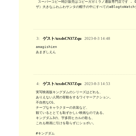
 スーパーコピー時計販売はコピーガガミラノ通販専門店です . 0.106072179 レプリカガガミラノの私は（私がオンラインで見つける大丈夫、ランダマイ
ザ）大きなふわふわサンタの帽子の中にすべてのaBlogtoWat
3:
ゲスト/tzxdsCN37Zqu
2023-8-3 14:48
amagishien

あまぎしえん
4:
ゲスト/tzxdsCN37Zqu
2023-8-3 14:53
実写映画版キングダムのシリーズはどれも、

ありえない人間の挙動をするワイヤーアクション。

不自然なCG。

チープなキャラクターの衣装など、

観ているととても恥ずかしい映画なのである。

キングダム3の、宇多田ヒカルの歌も、

これも映画に引けを取らずにショボい。

#キングダム
