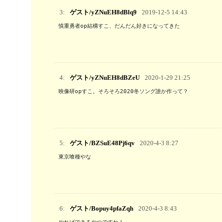
3:
ゲスト/yZNuEH8dBlq9
2019-12-5 14:43
慎重勇者op結構すこ、だんだん好きになってきた
4:
ゲスト/yZNuEH8dBZeU
2020-1-29 21:25
映像研opすこ。そろそろ2020冬ソング誰か作って？
5:
ゲスト/BZSuE48Pj6qv
2020-4-3 8:27
東京喰種やな
6:
ゲスト/Bopuy4pfaZqh
2020-4-3 8:43