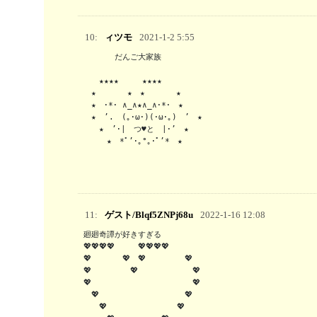
10:
ィツモ
2021-1-2 5:55
　　　　だんご大家族

　　★★★★　　　★★★★

　★　　　　★　★　　　　★

　★　･*･ ∧_∧★∧_∧･*･　★

　★　’.　(｡･ω･)(･ω･｡)　’　★

　　★　’･|　つ♥と　|･’　★

　　　★　*ﾟ’･｡°｡･ﾟ’*　★
11:
ゲスト/Blqf5ZNPj68u
2022-1-16 12:08
廻廻奇譚が好きすぎる

💖💖💖💖　　　💖💖💖💖

💖　　　　💖　💖　　　　　💖

💖　　　　　💖　　　　　　　💖

💖　　　　　　　　　　　　　💖

　💖　　　　　　　　　　　💖

　　💖　　　　　　　　　💖
