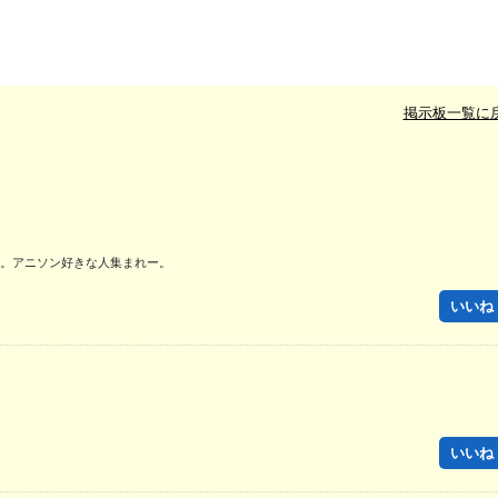
掲示板一覧に
。アニソン好きな人集まれー。
いいね！
いいね！