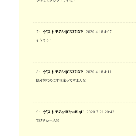
やればできるやつですね！
7:
ゲスト/BZSdjCN37lXP
2020-4-18 4:07
そうそう！
8:
ゲスト/BZSdjCN37lXP
2020-4-18 4:11
数分前なのにすれ違ってすまんな
9:
ゲスト/BZqdB2puBlqU
2020-7-21 20:43
でびきゅー入間