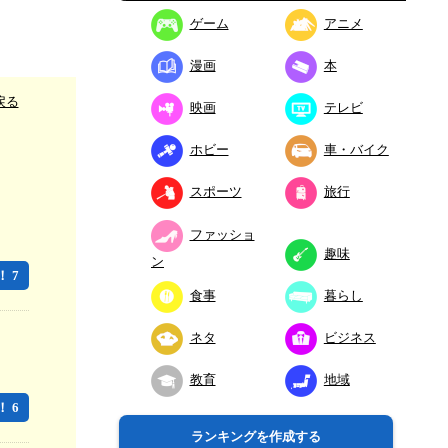
ゲーム
アニメ
漫画
本
戻る
映画
テレビ
ホビー
車・バイク
スポーツ
旅行
ファッショ
趣味
ン
 7
食事
暮らし
ネタ
ビジネス
教育
地域
 6
ランキングを作成する