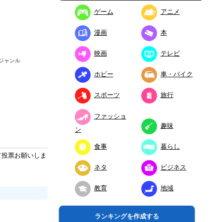
ゲーム
アニメ
漫画
本
映画
テレビ
ジャンル
ホビー
車・バイク
スポーツ
旅行
ファッショ
趣味
ン
食事
暮らし
て投票お願いしま
ネタ
ビジネス
教育
地域
ランキングを作成する