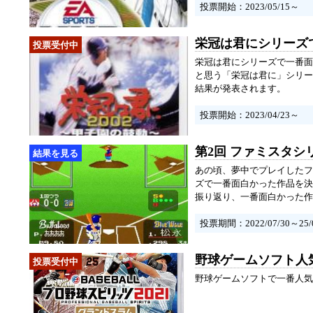
投票開始：2023/05/15～
栄冠は君にシリーズ
栄冠は君にシリーズで一番面
と思う「栄冠は君に」シリー
結果が発表されます。
投票開始：2023/04/23～
第2回 ファミスタ
あの頃、夢中でプレイしたフ
ズで一番面白かった作品を決
振り返り、一番面白かった作
投票期間：2022/07/30～25/0
野球ゲームソフト人気
野球ゲームソフトで一番人気