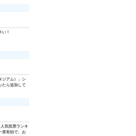
さい！
タジアム）」シ
ったら追加して
る人気投票ランキ
一票有効で、お