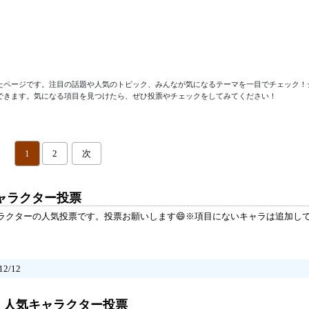
たページです。注目の話題や人気のトピック、みんなが気になるテーマを一目でチェック！
できます。気になる項目を見つけたら、ぜひ投票やチェックをしてみてください！
1
2
次
キャラクター投票
ャラクターの人気投票です。投票お願いします😄※項目にないキャラは追加し
2/12
）人気キャラクター投票