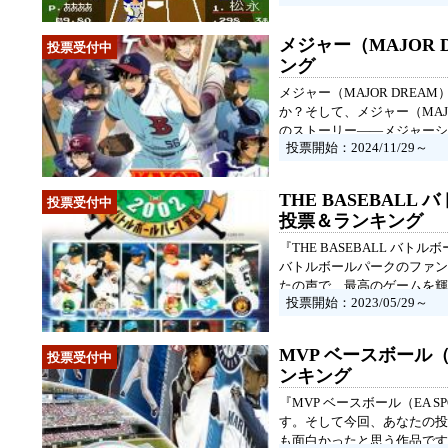
メジャー（MAJOR
ング
メジャー（MAJOR DR
か？そして、メジャー（MA
のストーリー――メジャーシ
投票開始：2024/11/29～
ュッと詰まっていますよね。
THE BASEBA
投票＆ランキング
『THE BASEBALL 
バトルボールパークのファン
たの声で、最高のゲームを輝
投票開始：2023/05/29～
MVP ベースボール
ンキング
『MVP ベースボール（EA
す。そして今回、あなたの投
も面白かったと思う作品です