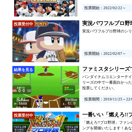
投票開始：2022/02/22～
実況パワフルプロ野
実況パワフルプロ野球のシリ
投票開始：2022/02/07～
ファミスタシリーズ
バンダイナムコエンターテイ
リーズの中で一番面白かった
投票してください。
投票期間：2019/11/25～22/0
一番いい「燃えろ!
「燃えろ!!プロ野球」ファ
ングを開催いたします！あな