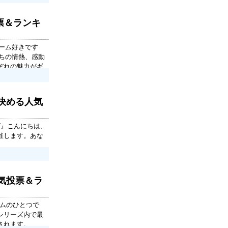
票＆ランキ
ゲーム好きです
たちの情熱、感動
ぞれの魅力がギ
を決める人気
グ』こんにちは、
催します。あな
人気投票＆ラ
ームのひとつで
シリーズ内で最
されます。