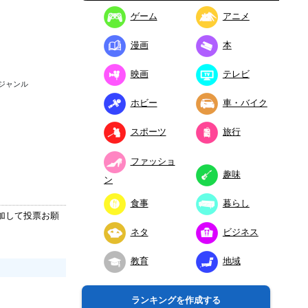
ゲーム
アニメ
漫画
本
映画
テレビ
ジャンル
ホビー
車・バイク
スポーツ
旅行
ファッショ
趣味
ン
食事
暮らし
加して投票お願
ネタ
ビジネス
教育
地域
ランキングを作成する