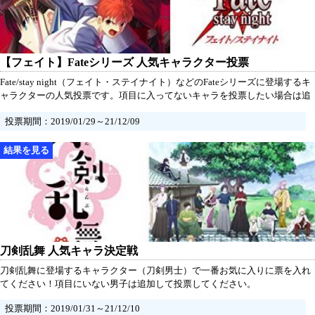
【フェイト】Fateシリーズ 人気キャラクター投票
Fate/stay night（フェイト・ステイナイト）などのFateシリーズに登場するキ
ャラクターの人気投票です。項目に入ってないキャラを投票したい場合は追
加して票をいれてください。追加のルール：・Fateシリーズなら何でもどの
投票期間：2019/01/29～21/12/09
キャラも追加できます。（Fate/stay night、Fate/Zero、Fate/、
Fate/Apocrypha、Fate/kaleid liner プリズマ☆イリヤなど）
刀剣乱舞 人気キャラ決定戦
刀剣乱舞に登場するキャラクター（刀剣男士）で一番お気に入りに票を入れ
てください！項目にいない男子は追加して投票してください。
投票期間：2019/01/31～21/12/10