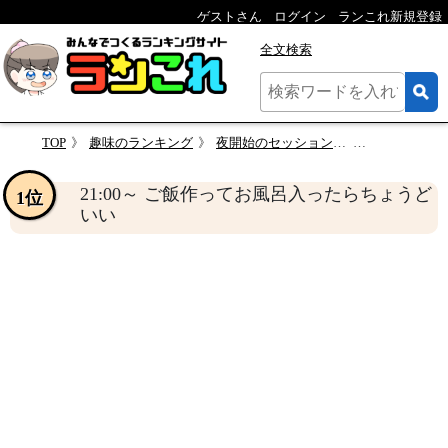
ゲストさん
ログイン
ランこれ新規登録
全文検索
TOP
趣味のランキング
夜開始のセッションは何時からが参加しやすい？
21:00～ ご飯作ってお風呂
21:00～ ご飯作ってお風呂入ったらちょうど
1位
いい