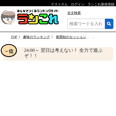
ゲストさん
ログイン
ランこれ新規登録
全文検索
TOP
趣味のランキング
夜開始のセッションは何時からが参加しやすい？
24:00～ 翌日は考えない！
24:00～ 翌日は考えない！ 全力で遊ぶ
－位
ぞ！！