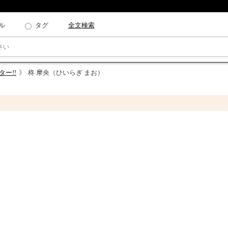
ル
タグ
全文検索
ター!!
柊 摩央（ひいらぎ まお）