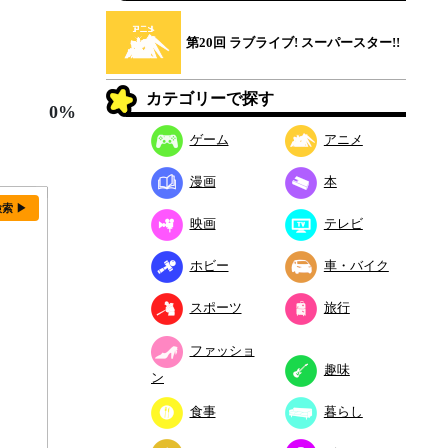
第20回 ラブライブ! スーパースター!!
カテゴリーで探す
0%
ゲーム
アニメ
漫画
本
検索 ▶
映画
テレビ
ホビー
車・バイク
スポーツ
旅行
ファッショ
趣味
ン
食事
暮らし