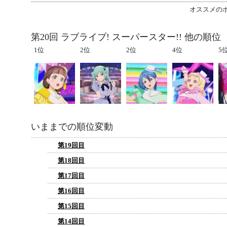
オススメの
第20回 ラブライブ! スーパースター!! 他の順位
1位
2位
2位
4位
5
いままでの順位変動
第19回目
第18回目
第17回目
第16回目
第15回目
第14回目