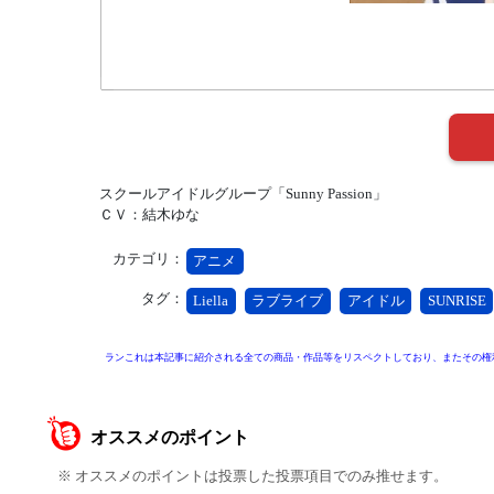
スクールアイドルグループ「Sunny Passion」
ＣＶ：結木ゆな
カテゴリ：
アニメ
タグ：
Liella
ラブライブ
アイドル
SUNRISE
ランこれは本記事に紹介される全ての商品・作品等をリスペクトしており、またその権
オススメのポイント
※ オススメのポイントは投票した投票項目でのみ推せます。