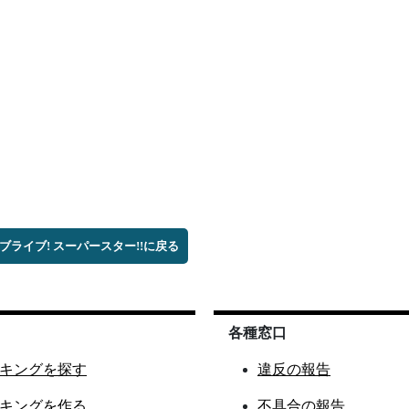
ラブライブ! スーパースター!!に戻る
各種窓口
キングを探す
違反の報告
キングを作る
不具合の報告