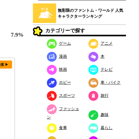
無彩限のファントム・ワールド 人気
キャラクターランキング
カテゴリーで探す
7.9%
ゲーム
アニメ
漫画
本
検索 ▶
映画
テレビ
ホビー
車・バイク
スポーツ
旅行
ファッショ
趣味
ン
食事
暮らし