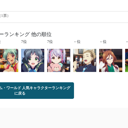
（1票）
ーランキング 他の順位
位
7位
7位
－位
－位
ム・ワールド 人気キャラクターランキング
に戻る