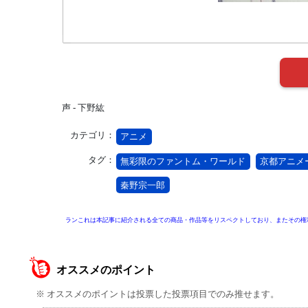
声 - 下野紘
カテゴリ：
アニメ
タグ：
無彩限のファントム・ワールド
京都アニメ
秦野宗一郎
ランこれは本記事に紹介される全ての商品・作品等をリスペクトしており、またその権
オススメのポイント
※ オススメのポイントは投票した投票項目でのみ推せます。