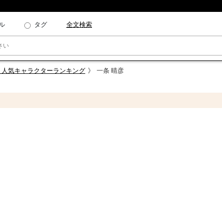
ル
タグ
全文検索
 人気キャラクターランキング
一条 晴彦