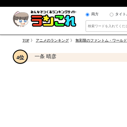
両方
タイト
TOP
アニメのランキング
無彩限のファントム・ワールド
一条 晴彦
4位