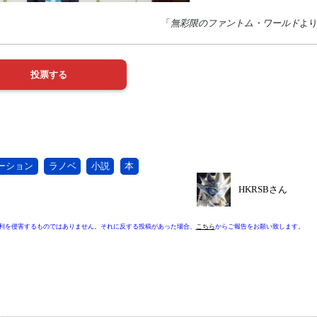
「
無彩限のファントム・ワールド
よ
ーション
ラノベ
小説
本
HKRSBさん
利を侵害するものではありません。それに反する投稿があった場合、
こちら
からご報告をお願い致します。