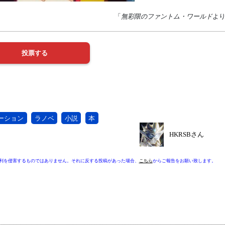
「
無彩限のファントム・ワールド
よ
ーション
ラノベ
小説
本
HKRSBさん
利を侵害するものではありません。それに反する投稿があった場合、
こちら
からご報告をお願い致します。