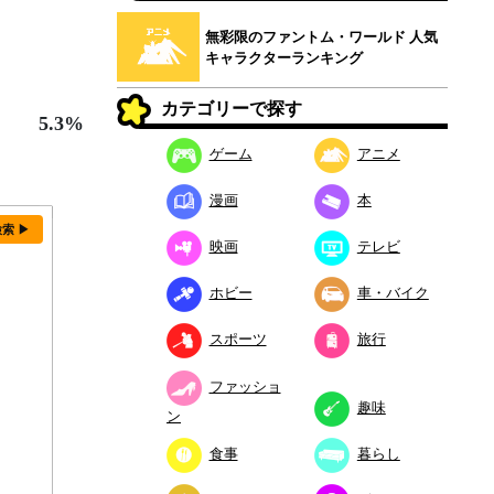
無彩限のファントム・ワールド 人気
キャラクターランキング
カテゴリーで探す
5.3%
ゲーム
アニメ
漫画
本
検索 ▶
映画
テレビ
ホビー
車・バイク
スポーツ
旅行
ファッショ
趣味
ン
食事
暮らし