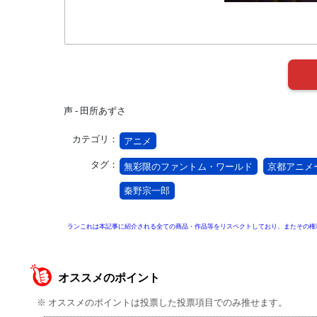
声 - 田所あずさ
カテゴリ：
アニメ
タグ：
無彩限のファントム・ワールド
京都アニメ
秦野宗一郎
ランこれは本記事に紹介される全ての商品・作品等をリスペクトしており、またその権
オススメのポイント
※ オススメのポイントは投票した投票項目でのみ推せます。