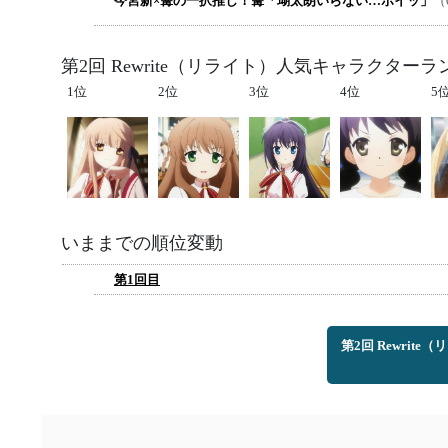
今宮新×篝の一択推し！篝「瑚太朗いらない…ポイッ」
（
第2回 Rewrite（リライト）人気キャラクター
1位
2位
3位
4位
5
いままでの順位変動
第1回目
第2回 Rewri