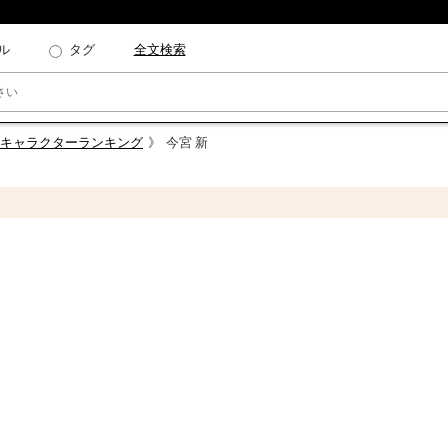
ル
タグ
全文検索
）人気キャラクターランキング
今宮 新