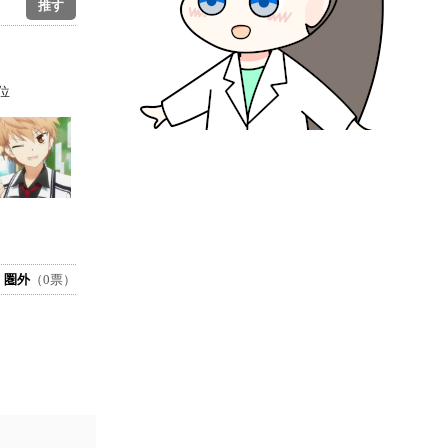
位
圏外
（0票）