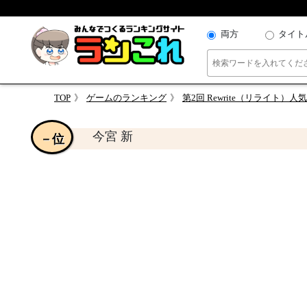
両方
タイト
TOP
ゲームのランキング
第2回 Rewrite（リライト
今宮 新
－位