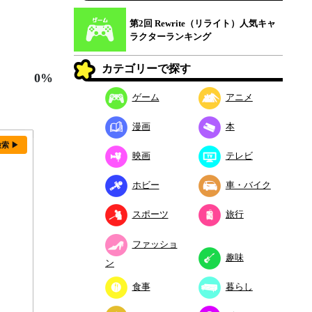
第2回 Rewrite（リライト）人気キャ
ラクターランキング
カテゴリーで探す
0%
ゲーム
アニメ
漫画
本
検索 ▶
映画
テレビ
ホビー
車・バイク
スポーツ
旅行
ファッショ
趣味
ン
食事
暮らし