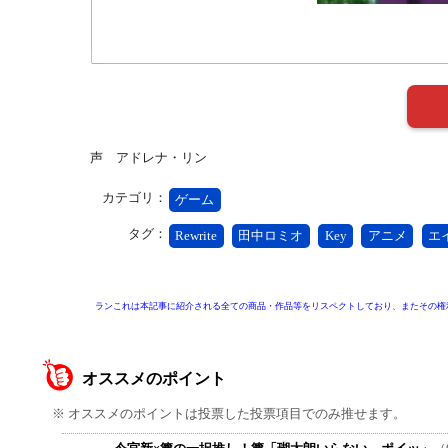
声 アドレナ・リン
カテゴリ：
ゲーム
タグ：
Rewrite
田中ロミオ
Key
アニメ
エ
ランこれは本記事に紹介される全ての商品・作品等をリスペクトしており、またその権
オススメのポイント
※ オススメのポイントは投票した投票項目でのみ推せます。