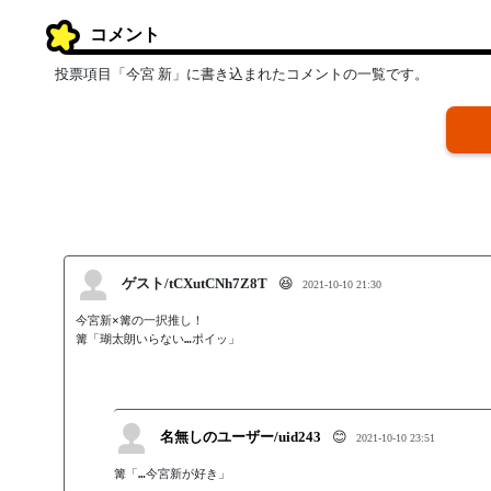
コメント
投票項目「今宮 新」に書き込まれたコメントの一覧です。
ゲスト/tCXutCNh7Z8T
😆
2021-10-10 21:30
今宮新×篝の一択推し！

篝「瑚太朗いらない…ポイッ」
名無しのユーザー/uid243
😊
2021-10-10 23:51
篝「…今宮新が好き」