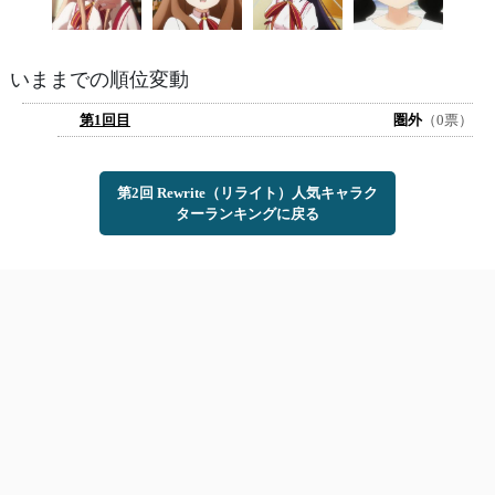
いままでの順位変動
第1回目
圏外
（0票）
第2回 Rewrite（リライト）人気キャラク
ターランキングに戻る