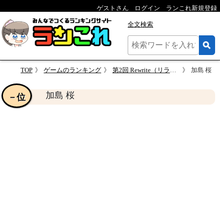
ゲストさん
ログイン
ランこれ新規登録
全文検索
TOP
ゲームのランキング
第2回 Rewrite（リライト）人気キャラクターランキング
加島 桜
加島 桜
－位