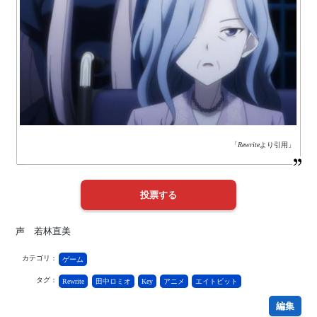
「
Rewrite
より引用」
声 若林直美
カテゴリ：
ゲーム
タグ：
Rewrite
田中ロミオ
Key
アニメ
エイトビット
編集