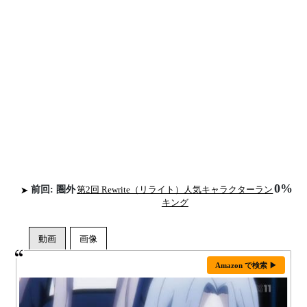
0%
前回: 圏外
第2回 Rewrite（リライト）人気キャラクターラン
キング
Amazon で検索 ▶