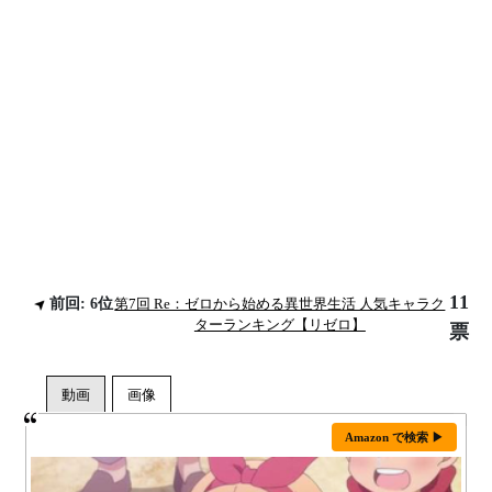
11
前回: 6位
第7回 Re：ゼロから始める異世界生活 人気キャラク
ターランキング【リゼロ】
票
Amazon で検索 ▶