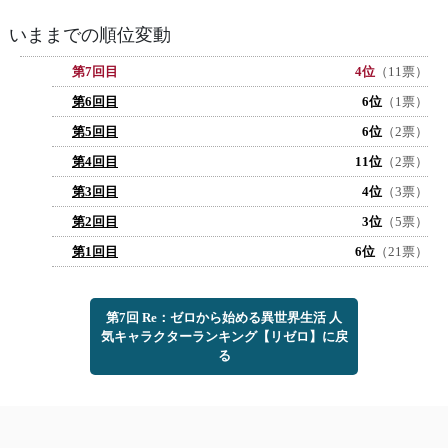
いままでの順位変動
第7回目
4位
（11票）
第6回目
6位
（1票）
第5回目
6位
（2票）
第4回目
11位
（2票）
第3回目
4位
（3票）
第2回目
3位
（5票）
第1回目
6位
（21票）
第7回 Re：ゼロから始める異世界生活 人
気キャラクターランキング【リゼロ】に戻
る