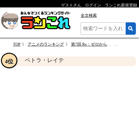
ゲストさん
ログイン
ランこれ新規登録
全文検索
TOP
アニメのランキング
第7回 Re：ゼロから始める異世界生活 人気キャラクターランキング【リゼロ】
ペトラ・
ペトラ・レイテ
4位