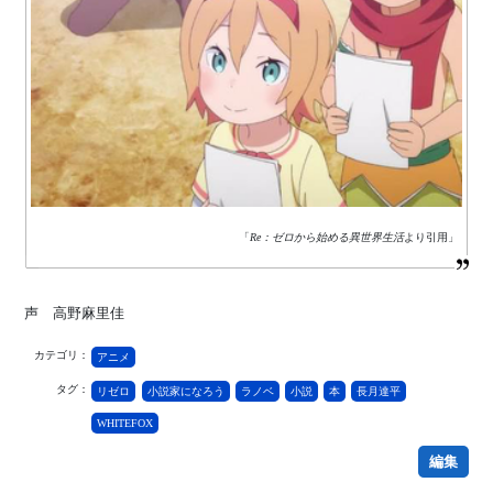
「
Re：ゼロから始める異世界生活
より引用」
声 高野麻里佳
カテゴリ：
アニメ
タグ：
リゼロ
小説家になろう
ラノベ
小説
本
長月達平
WHITEFOX
編集