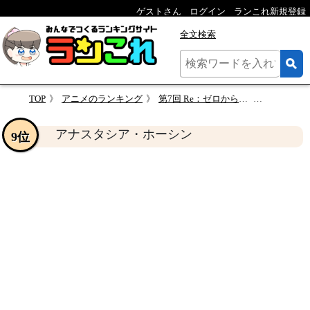
ゲストさん
ログイン
ランこれ新規登録
全文検索
TOP
アニメのランキング
第7回 Re：ゼロから始める異世界生活 人気キャラクターランキング【リゼロ】
アナスタシ
アナスタシア・ホーシン
9位