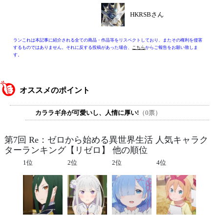
HKRSBさん
ランこれは本記事に紹介される全ての商品・作品等をリスペクトしており、またその権利を侵害
するものではありません。それに反する投稿があった場合、
こちら
からご報告をお願い致しま
す。
オススメのポイント
カララギ弁が可愛いし、人情に厚い!
（0票）
第7回 Re：ゼロから始める異世界生活 人気キャラク
ターランキング【リゼロ】 他の順位
1位
2位
2位
4位