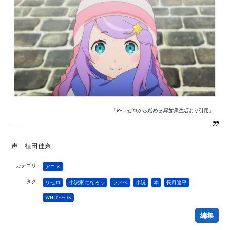
「
Re：ゼロから始める異世界生活
より引用」
声 植田佳奈
カテゴリ：
アニメ
タグ：
リゼロ
小説家になろう
ラノベ
小説
本
長月達平
WHITEFOX
編集