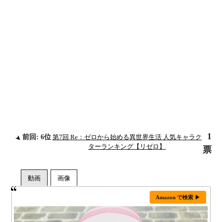
1
前回: 6位
第7回 Re：ゼロから始める異世界生活 人気キャラク
ターランキング【リゼロ】
票
Amazon で検索 ▶