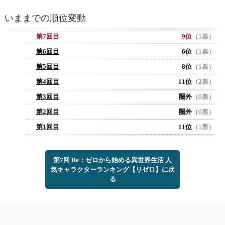
いままでの順位変動
第7回目
9位
（1票）
第6回目
6位
（1票）
第5回目
8位
（1票）
第4回目
11位
（2票）
第3回目
圏外
（0票）
第2回目
圏外
（0票）
第1回目
11位
（1票）
第7回 Re：ゼロから始める異世界生活 人
気キャラクターランキング【リゼロ】に戻
る