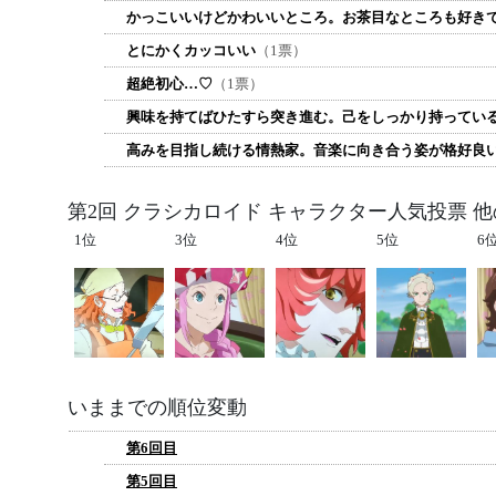
かっこいいけどかわいいところ。お茶目なところも好き
とにかくカッコいい
（1票）
超絶初心…♡
（1票）
興味を持てばひたすら突き進む。己をしっかり持ってい
高みを目指し続ける情熱家。音楽に向き合う姿が格好良
第2回 クラシカロイド キャラクター人気投票 
1位
3位
4位
5位
6
いままでの順位変動
第6回目
第5回目