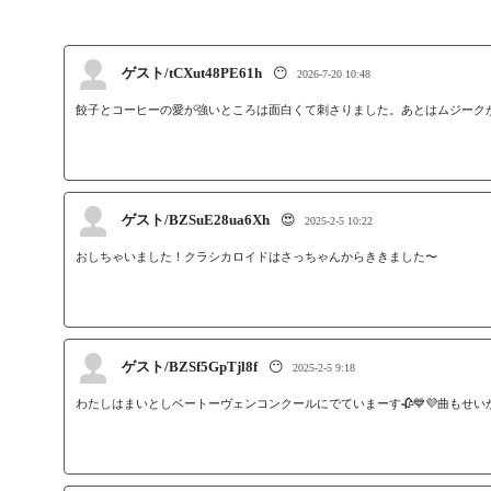
ゲスト/tCXut48PE61h
😶
2026-7-20 10:48
餃子とコーヒーの愛が強いところは面白くて刺さりました。あとはムジーク
ゲスト/BZSuE28ua6Xh
😍
2025-2-5 10:22
おしちゃいました！クラシカロイドはさっちゃんからききました〜
ゲスト/BZSf5GpTjl8f
😶
2025-2-5 9:18
わたしはまいとしベートーヴェンコンクールにでていまーす🥀💙💜曲もせい