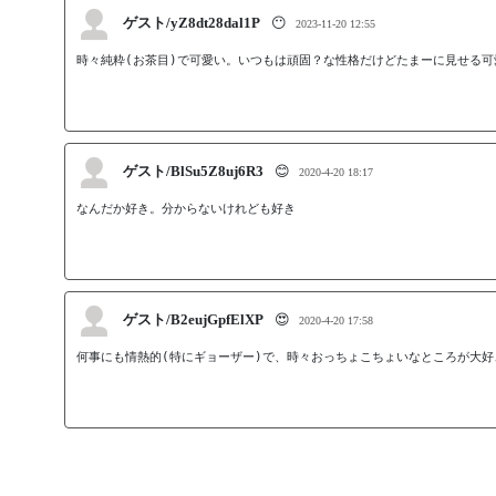
ゲスト/yZ8dt28dal1P
😶
2023-11-20 12:55
時々純粋(お茶目)で可愛い。いつもは頑固？な性格だけどたまーに見せる可愛
ゲスト/BlSu5Z8uj6R3
😊
2020-4-20 18:17
なんだか好き。分からないけれども好き
ゲスト/B2eujGpfElXP
😍
2020-4-20 17:58
何事にも情熱的(特にギョーザー)で、時々おっちょこちょいなところが大