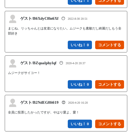
いいね！ 1
ゲスト/B6XdyC8ht6Xf
😶
2022-8-30 20:51
まじね、リッちゃんとは友達になりたい。ムジークも素敵だし綺麗だしもう全
部好き
いいね！ 0
ゲスト/BZqualphylqf
😶
2020-4-20 20:37
ムジークがサイコー！
いいね！ 0
ゲスト/B2NdEG8ft619
😍
2020-4-20 16:20
全員に投票したかったですが、やはり愛よ、愛！
いいね！ 0