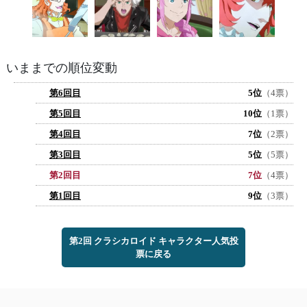
いままでの順位変動
第6回目
5位
（4票）
第5回目
10位
（1票）
第4回目
7位
（2票）
第3回目
5位
（5票）
第2回目
7位
（4票）
第1回目
9位
（3票）
第2回 クラシカロイド キャラクター人気投
票に戻る