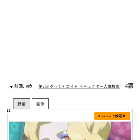
4票
前回: 9位
第2回 クラシカロイド キャラクター人気投票
Amazon で検索 ▶