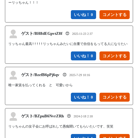
ーリッちゃん！！！
いいね！ 0
ゲスト/BH8dEGpvtZ8f
😍
2025-11-23 2:37
リッちゃん最高!!!!!リッちゃんみたいに自重で自信をもってる人になりたい
いいね！ 0
ゲスト/BzefB6pPj6qv
😍
2025-7-29 10:16
唯一家賃を払ってくれる　と　可愛いから
いいね！ 0
ゲスト/BZpuB6NvrZRh
😍
2024-2-18 2:18
リッちゃんの女子会にお呼ばれして愚痴聞いてもらいたいです、笑笑