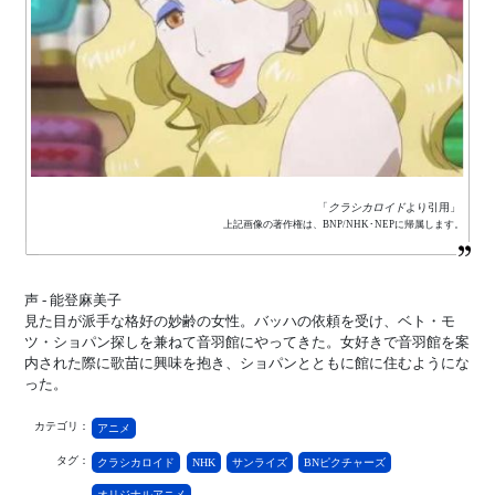
「
クラシカロイド
より引用」
上記画像の著作権は、BNP/NHK･NEPに帰属します。
声 - 能登麻美子
見た目が派手な格好の妙齢の女性。バッハの依頼を受け、ベト・モ
ツ・ショパン探しを兼ねて音羽館にやってきた。女好きで音羽館を案
内された際に歌苗に興味を抱き、ショパンとともに館に住むようにな
った。
カテゴリ：
アニメ
タグ：
クラシカロイド
NHK
サンライズ
BNピクチャーズ
オリジナルアニメ