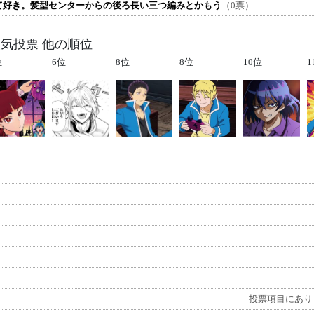
て好き。髪型センターからの後ろ長い三つ編みとかもう
（0票）
人気投票 他の順位
位
6位
8位
8位
10位
1
投票項目にあり