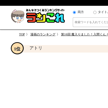
両方
タイト
TOP
漫画のランキング
第16回 魔入りました！入間くん
アトリ
1位