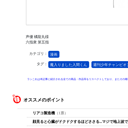
声優 橘龍丸様
六指衆 第五指
カテゴリ：
漫画
タグ：
魔入りました入間くん
週刊少年チャンピオ
ランこれは本記事に紹介される全ての商品・作品等をリスペクトしており、またその権
オススメのポイント
リアコ製造機
（1票）
顔見ると心臓がドクドクするほどささる...マジで地上波