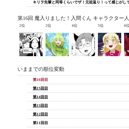
キリヲ先輩と同等くらいでザ！元祖返り！って感じがし
第16回 魔入りました！入間くん キャラクター
2位
2位
4位
5位
6
いままでの順位変動
第16回目
第15回目
第14回目
第13回目
第12回目
第11回目