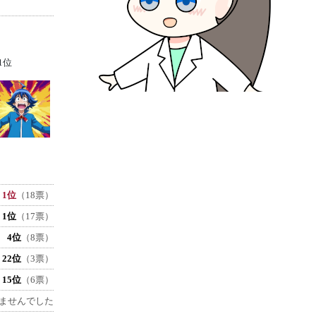
1位
1位
（18票）
1位
（17票）
4位
（8票）
22位
（3票）
15位
（6票）
ませんでした