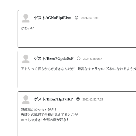
ゲスト/tGNuElpfElxu
😍
2024-7-6 3:30
かわいい
ゲスト/Bzeu7Gpda6xP
😶
2024-6-28 0:57
アトリって何もかもが好きなんだが　最高なキャラなので1位になれるよう
ゲスト/BlSu7Hp37lRP
😍
2022-12-22 7:25
無敵感がめっちゃ好き!

教師との戦闘で余裕が見えてるとこが

めっちゃ好き!全部の顔が好き!