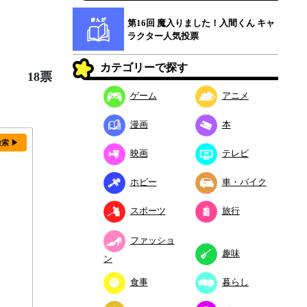
第16回 魔入りました！入間くん キャ
ラクター人気投票
カテゴリーで探す
18票
ゲーム
アニメ
漫画
本
検索 ▶
映画
テレビ
ホビー
車・バイク
スポーツ
旅行
ファッショ
趣味
ン
食事
暮らし