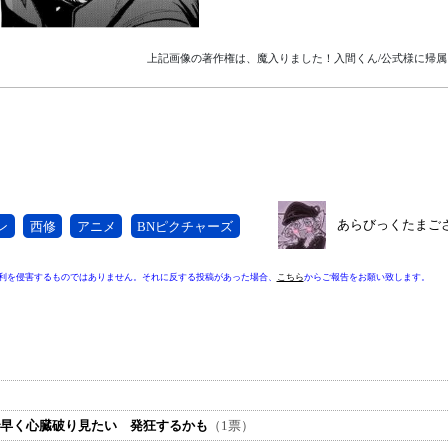
上記画像の著作権は、魔入りました！入間くん/公式様に帰属
あらびっくたまご
ン
西修
アニメ
BNピクチャーズ
利を侵害するものではありません。それに反する投稿があった場合、
こちら
からご報告をお願い致します。
で早く心臓破り見たい 発狂するかも
（1票）