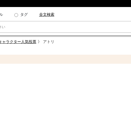
ル
タグ
全文検索
 キャラクター人気投票
アトリ