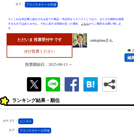
タグ：
アスパラギナーゼ市場
ランこれは本記事に紹介される全ての商品・作品等をリスペクトしており、またその権利を侵害
するものではありません。それに反する投稿があった場合、
こちら
からご報告をお願い致しま
す。
ただいま 投票受付中 です
nakajimaさん
👁 
ぜひ投票ください
編
投票開始日：2025-08-13 ～
ランキング結果・順位
カテゴリ：
ビジネス
タグ：
アスパラギナーゼ市場