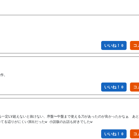
いいね！ 0
名作。
いいね！ 0
る一定LV超えないと抜けない、序盤〜中盤まで使える刀があったのが良かったかなぁ　あ
てる辺りがにくい演出だったw 小説版のお話も好きでしたw
いいね！ 0