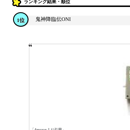
ランキング結果・順位
鬼神降臨伝ONI
1位
「
Amazon
より引用」