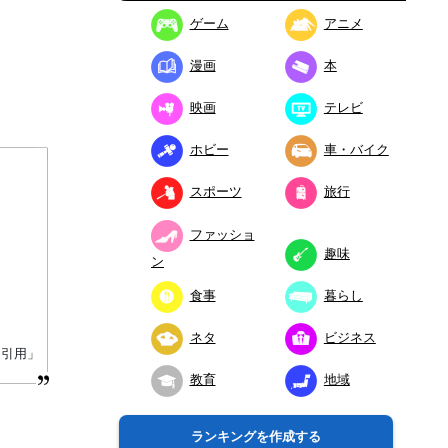
ゲーム
アニメ
漫画
本
映画
テレビ
ホビー
車・バイク
スポーツ
旅行
ファッショ
趣味
ン
食事
暮らし
ネタ
ビジネス
り引用」
教育
地域
ランキングを作成する