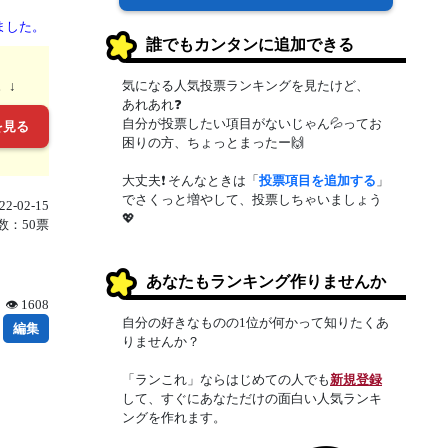
ました。
誰でもカンタンに追加できる
気になる人気投票ランキングを見たけど、
。↓
あれあれ❓
自分が投票したい項目がないじゃん💦ってお
を見る
困りの方、ちょっとまったー🙌
大丈夫❗ そんなときは「
投票項目を追加する
」
でさくっと増やして、投票しちゃいましょう
2-02-15
💖
数：50票
あなたもランキング作りませんか
👁 1608
自分の好きなものの1位が何かって知りたくあ
編集
りませんか？
「ランこれ」ならはじめての人でも
新規登録
して、すぐにあなただけの面白い人気ランキ
ングを作れます。