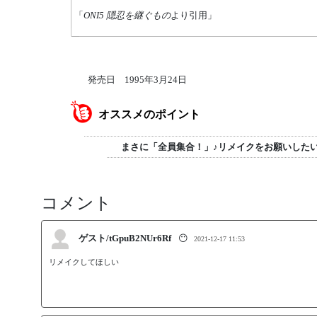
「
ONI5 隠忍を継ぐもの
より引用」
発売日 1995年3月24日
オススメのポイント
まさに「全員集合！」♪リメイクをお願いした
コメント
ゲスト/tGpuB2NUr6Rf
😶
2021-12-17 11:53
リメイクしてほしい