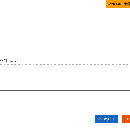
Amazon で検
いです……！
いいね！ 0