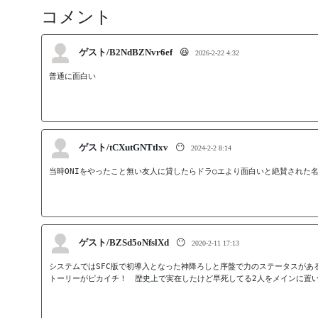
コメント
ゲスト/B2NdBZNvr6ef
😆
2026-2-22 4:32
普通に面白い
ゲスト/tCXutGNTtlxv
😶
2024-2-2 8:14
当時ONIをやったこと無い友人に貸したらドラ◯エより面白いと絶賛された
ゲスト/BZSd5oNfslXd
😶
2020-2-11 17:13
システムではSFC版で初導入となった神降ろしと序盤で力のステータスがあ
トーリーがピカイチ！　歴史上で実在したけど早死してる2人をメインに置い