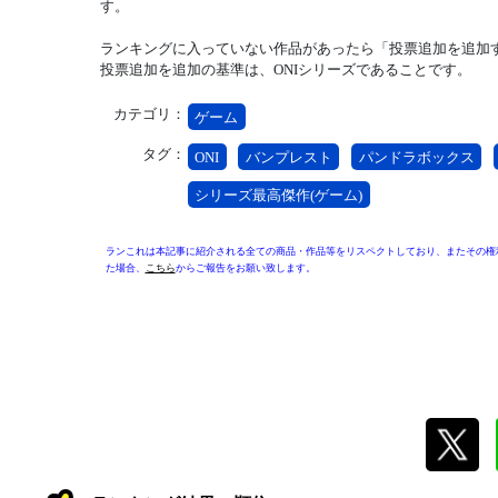
す。
ランキングに入っていない作品があったら「投票追加を追加
投票追加を追加の基準は、ONIシリーズであることです。
カテゴリ：
ゲーム
タグ：
ONI
バンプレスト
パンドラボックス
シリーズ最高傑作(ゲーム)
ランこれは本記事に紹介される全ての商品・作品等をリスペクトしており、またその権
た場合、
こちら
からご報告をお願い致します。