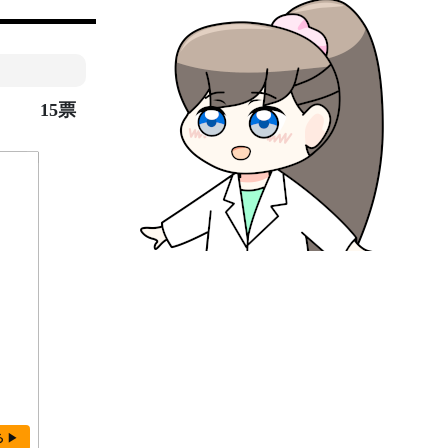
15票
る ▶