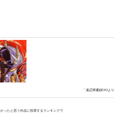
「
鬼忍降魔録ONI
よ
面白かったと思う作品に投票するランキングで