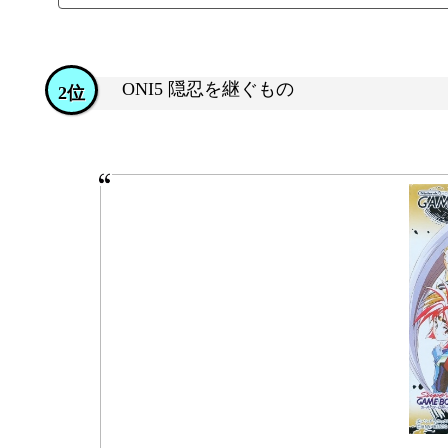
ONI5 隠忍を継ぐもの
2位