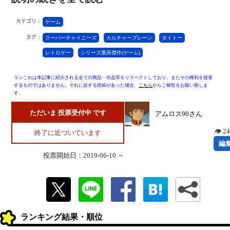
カテゴリ：
ゲーム
タグ：
スーパーチャイニーズ
カルチャーブレーン
タイトー
レトロゲー
シリーズ最高傑作(ゲーム)
ランこれは本記事に紹介される全ての商品・作品等をリスペクトしており、またその権利を侵害
するものではありません。それに反する投稿があった場合、
こちら
からご報告をお願い致しま
す。
ただいま 投票受付中 です
アムロス90さん
👁 2
終了に近づいています
編
投票開始日：2019-06-10 ～
ランキング結果・順位