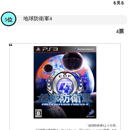
を見る
地球防衛軍4
5位
4票
「
地球防衛軍4
より引用」