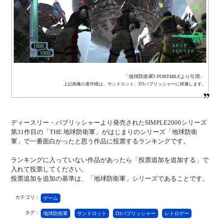
「
地球防衛軍3 PORTABLE
より引用」
上記画像の著作権は、サンドロット、D3パブリッシャーに帰属します。
ディースリー・パブリッシャーより発売されたSIMPLE2000シリーズ
第31作目の「THE 地球防衛軍」がはじまりのシリーズ「地球防衛
軍」で一番面白かったと思う作品に投票するランキングです。
ランキングに入っていない作品があったら「投票追加を追加する」で
入れて投票してください。
投票追加を追加の基準は、「地球防衛軍」シリーズであることです。
カテゴリ：
ゲーム
タグ：
地球防衛軍
サンドロット
D3パブリッシャー
レトロゲー