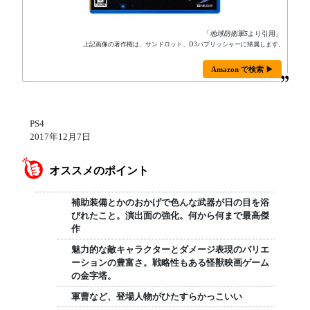
「
地球防衛軍5
より引用」
上記画像の著作権は、サンドロット、D3パブリッシャーに帰属します。
Amazon で検索 ▶
PS4
2017年12月7日
オススメのポイント
補助装備とかのおかげで色んな武器が日の目を浴
びれたこと。演出面の強化。何から何まで最高傑
作
魅力的な敵キャラクターとダメージ表現のバリエ
ーションの豊富さ。戦略性もある怪獣映画ゲーム
の金字塔。
軍曹など、登場人物がひたすらかっこいい