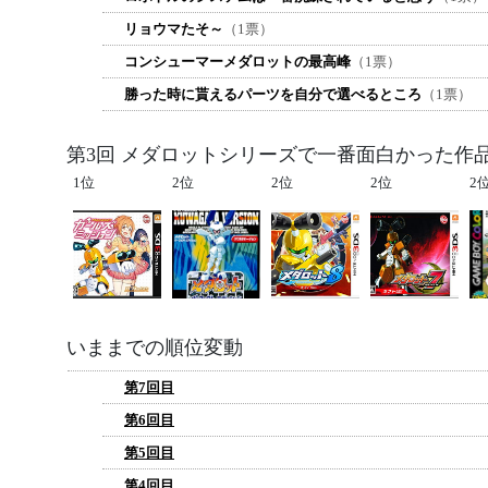
リョウマたそ～
（1票）
コンシューマーメダロットの最高峰
（1票）
勝った時に貰えるパーツを自分で選べるところ
（1票）
第3回 メダロットシリーズで一番面白かった作
1位
2位
2位
2位
2
いままでの順位変動
第7回目
第6回目
第5回目
第4回目