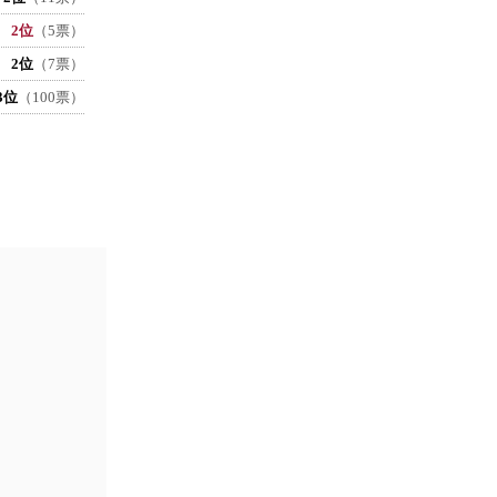
2位
（5票）
2位
（7票）
3位
（100票）