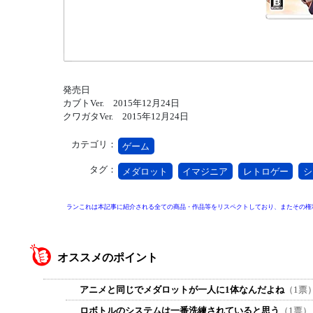
発売日
カブトVer. 2015年12月24日
クワガタVer. 2015年12月24日
カテゴリ：
ゲーム
タグ：
メダロット
イマジニア
レトロゲー
シ
ランこれは本記事に紹介される全ての商品・作品等をリスペクトしており、またその権
オススメのポイント
アニメと同じでメダロットが一人に1体なんだよね
（1票
ロボトルのシステムは一番洗練されていると思う
（1票）