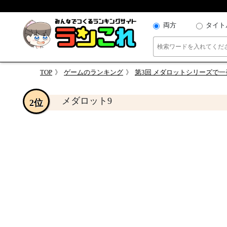
両方
タイト
TOP
ゲームのランキング
第3回 メダロットシリーズで
メダロット9
2位