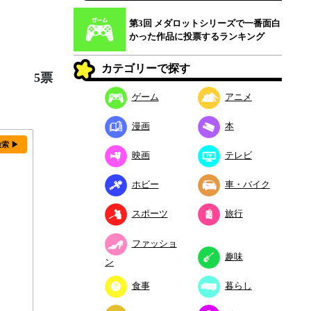
第3回 メダロットシリーズで一番面白
かった作品に投票するランキング
カテゴリーで探す
5票
ゲーム
アニメ
漫画
本
検索 ▶
映画
テレビ
ホビー
車・バイク
スポーツ
旅行
ファッショ
趣味
ン
食事
暮らし