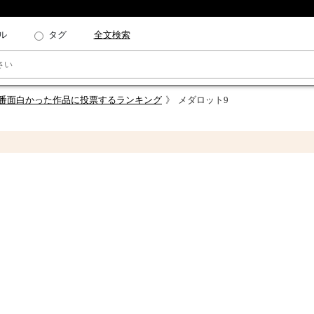
ル
タグ
全文検索
一番面白かった作品に投票するランキング
メダロット9