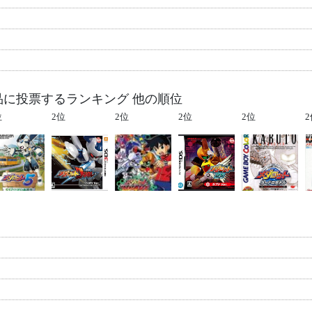
品に投票するランキング 他の順位
位
2位
2位
2位
2位
2