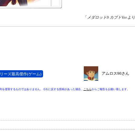
「
メダロット9 カブトVer.
よ
アムロス90さん
リーズ最高傑作(ゲーム)
利を侵害するものではありません。それに反する投稿があった場合、
こちら
からご報告をお願い致します。
）