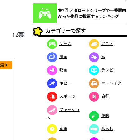
第7回 メダロットシリーズで一番面白
かった作品に投票するランキング
カテゴリーで探す
12票
ゲーム
アニメ
漫画
本
検索 ▶
映画
テレビ
ホビー
車・バイク
スポーツ
旅行
ファッショ
趣味
ン
食事
暮らし