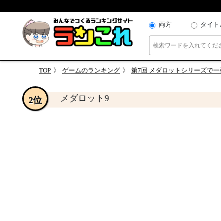
両方
タイト
TOP
ゲームのランキング
第7回 メダロットシリーズで
メダロット9
2位