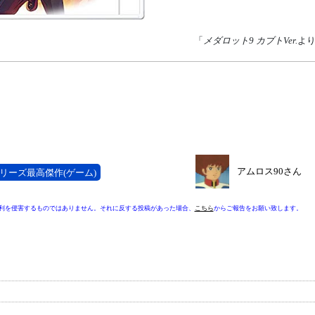
「
メダロット9 カブトVer.
よ
アムロス90さん
リーズ最高傑作(ゲーム)
利を侵害するものではありません。それに反する投稿があった場合、
こちら
からご報告をお願い致します。