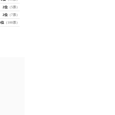
2位
（5票）
2位
（7票）
3位
（100票）