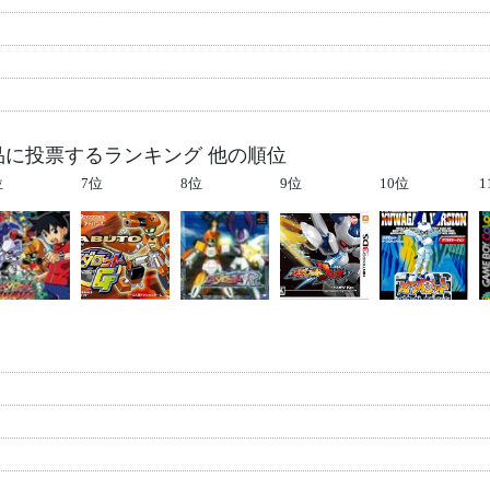
）
品に投票するランキング 他の順位
位
7位
8位
9位
10位
1