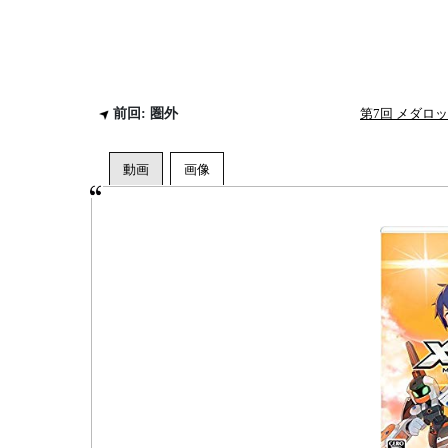
前回: 圏外
第7回 メダロ