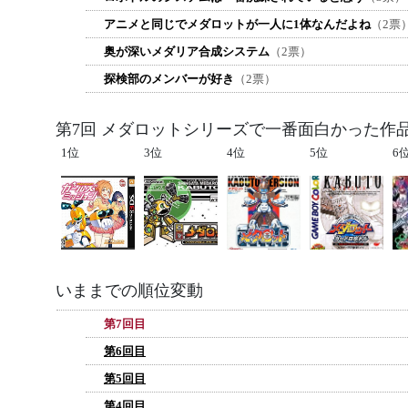
アニメと同じでメダロットが一人に1体なんだよね
（2票
奥が深いメダリア合成システム
（2票）
探検部のメンバーが好き
（2票）
第7回 メダロットシリーズで一番面白かった作
1位
3位
4位
5位
6
いままでの順位変動
第7回目
第6回目
第5回目
第4回目