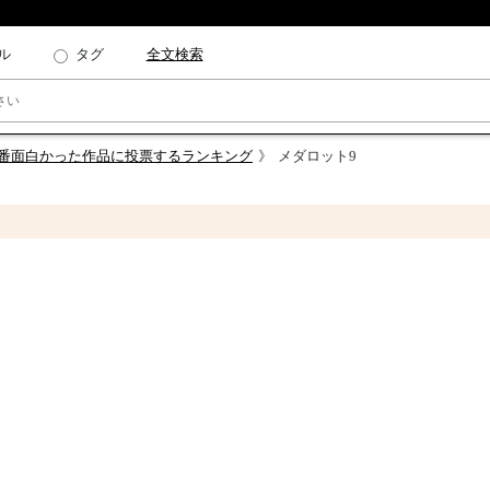
ル
タグ
全文検索
一番面白かった作品に投票するランキング
メダロット9