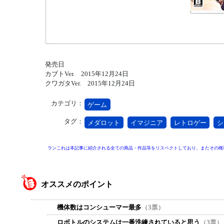
発売日
カブトVer. 2015年12月24日
クワガタVer. 2015年12月24日
カテゴリ：
ゲーム
タグ：
メダロット
イマジニア
レトロゲー
シ
ランこれは本記事に紹介される全ての商品・作品等をリスペクトしており、またその権
オススメのポイント
機体数はコンシューマー最多
（3票）
ロボトルのシステムは一番洗練されていると思う
（3票）