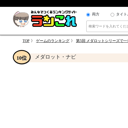
両方
タイト
TOP
ゲームのランキング
第5回 メダロットシリーズで
メダロット・ナビ
10位