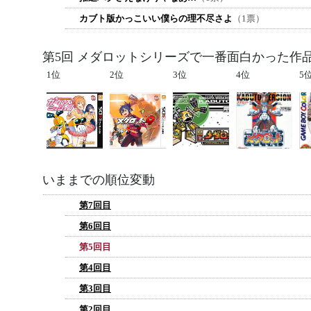
カブト版かっこいい僕らの理不尽さよ
（1票）
第5回 メダロットシリーズで一番面白かった作
1位
2位
3位
4位
5
いままでの順位変動
第7回目
第6回目
第5回目
第4回目
第3回目
第2回目