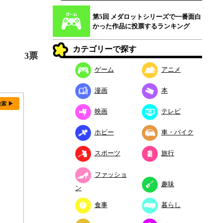
第5回 メダロットシリーズで一番面白
かった作品に投票するランキング
カテゴリーで探す
3票
ゲーム
アニメ
漫画
本
検索 ▶
映画
テレビ
ホビー
車・バイク
スポーツ
旅行
ファッショ
趣味
ン
食事
暮らし