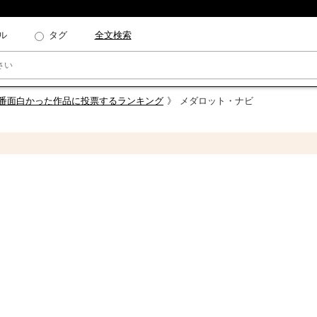
ル
タグ
全文検索
一番面白かった作品に投票するランキング
メダロット・ナビ