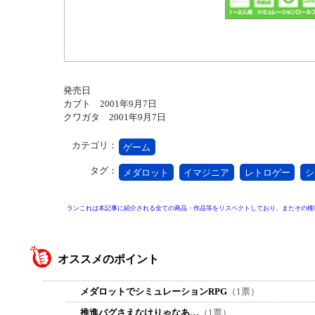
発売日
カブト 2001年9月7日
クワガタ 2001年9月7日
カテゴリ：
ゲーム
タグ：
メダロット
イマジニア
レトロゲー
シ
ランこれは本記事に紹介される全ての商品・作品等をリスペクトしており、またその権
オススメのポイント
メダロットでシミュレーションRPG
（1票）
推進バグさえなけりゃなあ…
（1票）