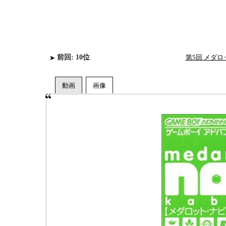
前回: 10位
第5回 メダ