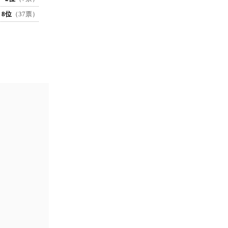
8位
（37票）