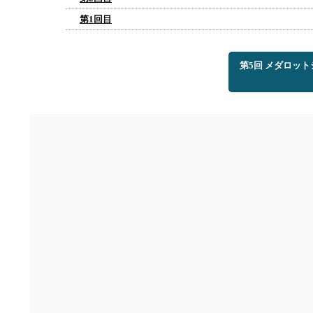
第1回目
第5回 メダロッ