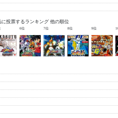
品に投票するランキング 他の順位
位
6位
7位
8位
9位
1