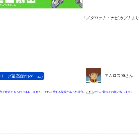
「
メダロット・ナビ カブト
よ
アムロス90さん
リーズ最高傑作(ゲーム)
利を侵害するものではありません。それに反する投稿があった場合、
こちら
からご報告をお願い致します。