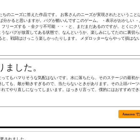
たちのニーズに答えた作品です。 お客さんのニーズが実現されたということ
ば分かると思いますが。バグが酷いんですこのゲーム。 ・表示がおかしい ・
 ・フリーズする ・全クリ不可能 ・・・と、まだまだあるのですが。とくにク
ようなバグが放置してある状態で、なんというか、楽しみにしてたのに裏切ら
ると、戦闘はけっこう楽しかったりします。 メダロッターならやって損はな
りました。
なってもハマりそうな気配はないです。水に落ちたら、そのステージの最初か
動しても、敵が動きすぎるので、当たらないときがあります。その上頭パーツ
されてやり直しになってしまいます。はっきり言って、僕的にはおすすめでき
Amazon 
が変更されました。