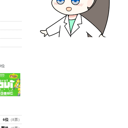
0位
6位
（8票）