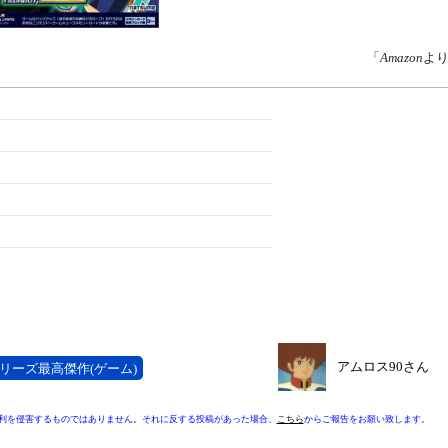
「
Amazon
よ
アムロス90さん
リーズ最高傑作(ゲーム)
利を侵害するものではありません。それに反する投稿があった場合、
こちら
からご報告をお願い致します。