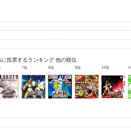
品に投票するランキング 他の順位
位
7位
8位
9位
10位
1