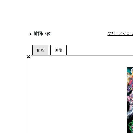
前回: 6位
第5回 メダ