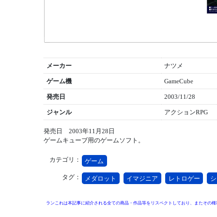
メーカー
ナツメ
ゲーム機
GameCube
発売日
2003/11/28
ジャンル
アクションRPG
発売日 2003年11月28日
ゲームキューブ用のゲームソフト。
カテゴリ：
ゲーム
タグ：
メダロット
イマジニア
レトロゲー
シ
ランこれは本記事に紹介される全ての商品・作品等をリスペクトしており、またその権