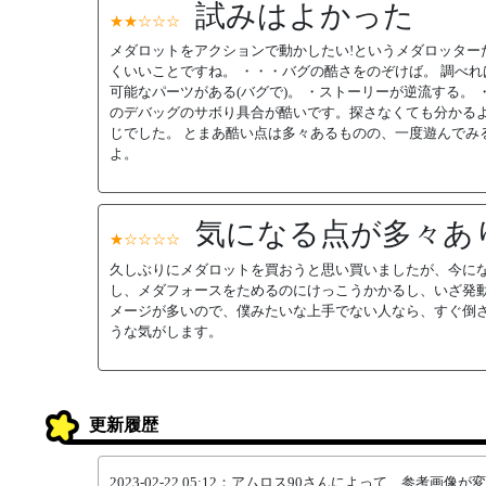
試みはよかった
★★☆☆☆
メダロットをアクションで動かしたい!というメダロッター
くいいことですね。 ・・・バグの酷さをのぞけば。 調べれ
可能なパーツがある(バグで)。 ・ストーリーが逆流する。
のデバッグのサボり具合が酷いです。探さなくても分かる
じでした。 とまあ酷い点は多々あるものの、一度遊んでみ
よ。
気になる点が多々あ
★☆☆☆☆
久しぶりにメダロットを買おうと思い買いましたが、今に
し、メダフォースをためるのにけっこうかかるし、いざ発
メージが多いので、僕みたいな上手でない人なら、すぐ倒
うな気がします。
更新履歴
2023-02-22 05:12：アムロス90さんによって、参考画像