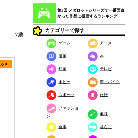
第5回 メダロットシリーズで一番面白
かった作品に投票するランキング
カテゴリーで探す
7票
ゲーム
アニメ
漫画
本
見る ▶
映画
テレビ
ホビー
車・バイク
スポーツ
旅行
ファッショ
趣味
ン
食事
暮らし