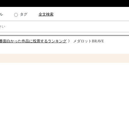
ル
タグ
全文検索
一番面白かった作品に投票するランキング
メダロットBRAVE