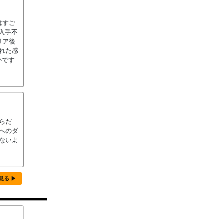
はすご
入手不
リア後
れた感
いです
らだ
へのダ
ないよ
で見る ▶