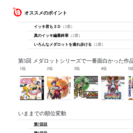
オススメのポイント
イッキ君も３Ｄ
（3票）
真のイッキ編最終章
（2票）
いろんなメダロットを連れ歩ける
（2票）
第5回 メダロットシリーズで一番面白かった作
1位
2位
3位
4位
5
いままでの順位変動
第7回目