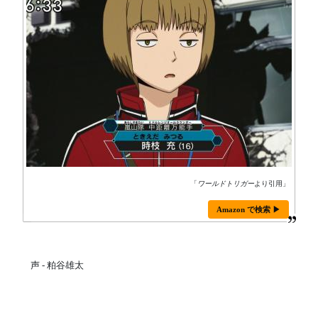
「
ワールドトリガー
より引用」
Amazon で検索 ▶
声 - 粕谷雄太