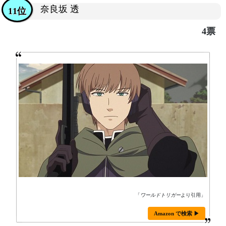
奈良坂 透
11位
4票
「
ワールドトリガー
より引用」
Amazon で検索 ▶