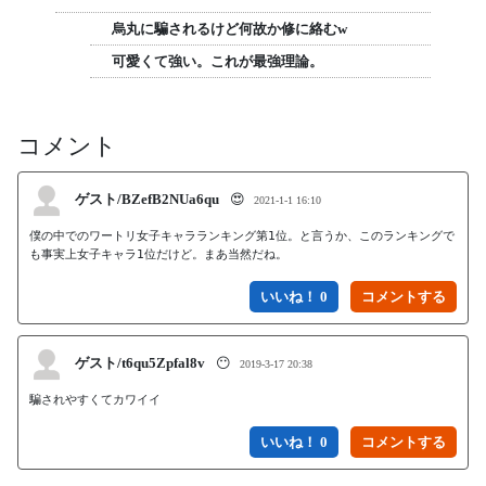
烏丸に騙されるけど何故か修に絡むw
可愛くて強い。これが最強理論。
コメント
ゲスト/BZefB2NUa6qu
😍
2021-1-1 16:10
僕の中でのワートリ女子キャラランキング第1位。と言うか、このランキングで
も事実上女子キャラ1位だけど。まあ当然だね。
いいね！ 0
ゲスト/t6qu5Zpfal8v
😶
2019-3-17 20:38
騙されやすくてカワイイ
いいね！ 0