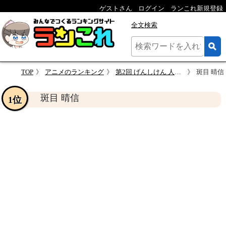
ゲストさん
ログイン
ランこれ新規登録
全文検索
TOP
アニメのランキング
第2回 げんしけん 人気キャラクター投票
斑目 晴信
斑目 晴信
1位