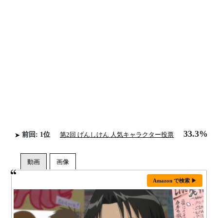
33.3%
前回: 1位
第2回 げんしけん 人気キャラクター投票
Amazon で検索 ▶