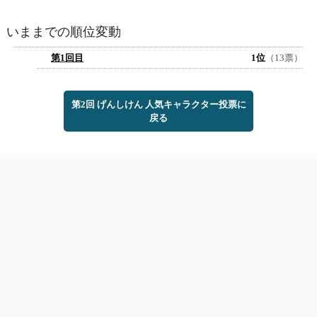
いままでの順位変動
第1回目
1位
（13票）
第2回 げんしけん 人気キャラクター投票に
戻る