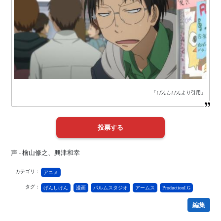
「
げんしけん
より引用」
声 - 檜山修之、興津和幸
カテゴリ：
アニメ
タグ：
げんしけん
漫画
パルムスタジオ
アームス
ProductionI.G
編集