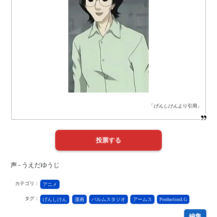
「
げんしけん
より引用」
声 - うえだゆうじ
カテゴリ：
アニメ
タグ：
げんしけん
漫画
パルムスタジオ
アームス
ProductionI.G
編集