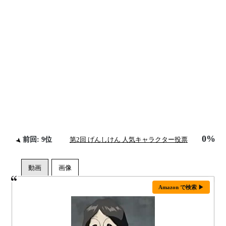
0%
前回: 9位
第2回 げんしけん 人気キャラクター投票
Amazon で検索 ▶