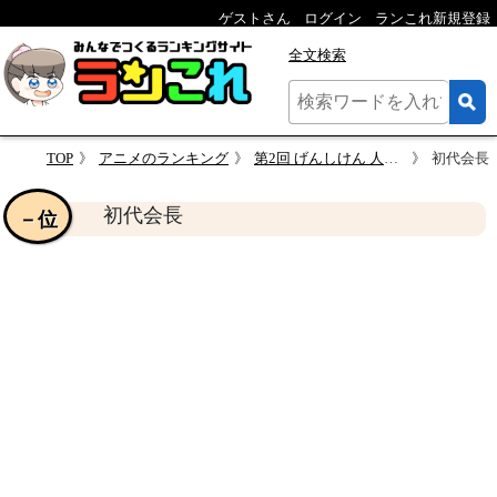
ゲストさん
ログイン
ランこれ新規登録
全文検索
TOP
アニメのランキング
第2回 げんしけん 人気キャラクター投票
初代会長
初代会長
－位