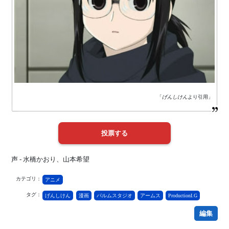
「
げんしけん
より引用」
声 - 水橋かおり、山本希望
カテゴリ：
アニメ
タグ：
げんしけん
漫画
パルムスタジオ
アームス
ProductionI.G
編集