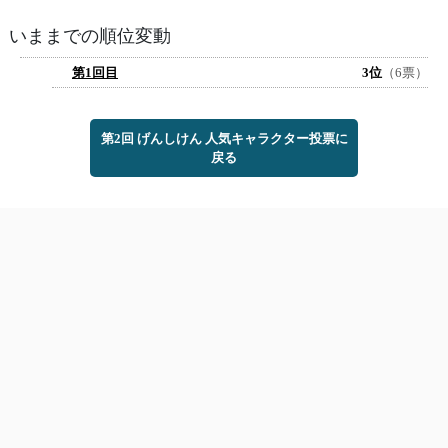
いままでの順位変動
第1回目
3位
（6票）
第2回 げんしけん 人気キャラクター投票に
戻る