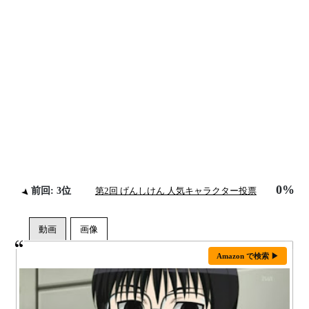
0%
前回: 3位
第2回 げんしけん 人気キャラクター投票
Amazon で検索 ▶