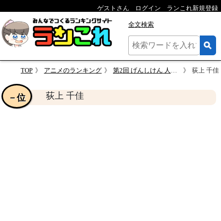
ゲストさん
ログイン
ランこれ新規登録
全文検索
TOP
アニメのランキング
第2回 げんしけん 人気キャラクター投票
荻上 千佳
荻上 千佳
－位