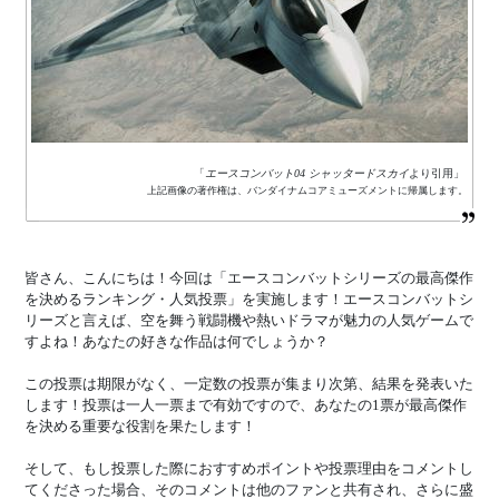
「
エースコンバット04 シャッタードスカイ
より引用」
上記画像の著作権は、バンダイナムコアミューズメントに帰属します。
皆さん、こんにちは！今回は「エースコンバットシリーズの最高傑作
を決めるランキング・人気投票」を実施します！エースコンバットシ
リーズと言えば、空を舞う戦闘機や熱いドラマが魅力の人気ゲームで
すよね！あなたの好きな作品は何でしょうか？
この投票は期限がなく、一定数の投票が集まり次第、結果を発表いた
します！投票は一人一票まで有効ですので、あなたの1票が最高傑作
を決める重要な役割を果たします！
そして、もし投票した際におすすめポイントや投票理由をコメントし
てくださった場合、そのコメントは他のファンと共有され、さらに盛