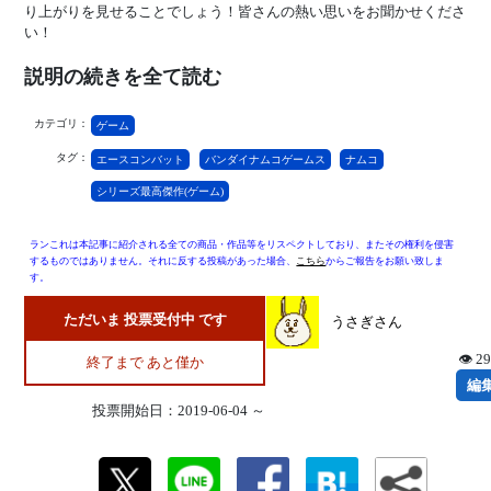
り上がりを見せることでしょう！皆さんの熱い思いをお聞かせくださ
い！
説明の続きを全て読む
カテゴリ：
ゲーム
タグ：
エースコンバット
バンダイナムコゲームス
ナムコ
シリーズ最高傑作(ゲーム)
ランこれは本記事に紹介される全ての商品・作品等をリスペクトしており、またその権利を侵害
するものではありません。それに反する投稿があった場合、
こちら
からご報告をお願い致しま
す。
ただいま 投票受付中 です
うさぎさん
👁 2
終了まで あと僅か
編
投票開始日：2019-06-04 ～