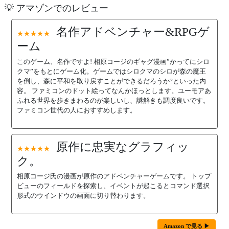
💡 アマゾンでのレビュー
名作アドベンチャー&RPGゲ
★★★★★
ーム
このゲーム、名作ですよ! 相原コージのギャグ漫画”かってにシロ
クマ”をもとにゲーム化。ゲームではシロクマのシロが森の魔王
を倒し、森に平和を取り戻すことができるだろうか?といった内
容。 ファミコンのドット絵ってなんかほっとします。ユーモアあ
ふれる世界を歩きまわるのが楽しいし、謎解きも調度良いです。
ファミコン世代の人におすすめします。
原作に忠実なグラフィッ
★★★★★
ク。
相原コージ氏の漫画が原作のアドベンチャーゲームです。 トップ
ビューのフィールドを探索し、イベントが起こるとコマンド選択
形式のウインドウの画面に切り替わります。
Amazon で見る ▶