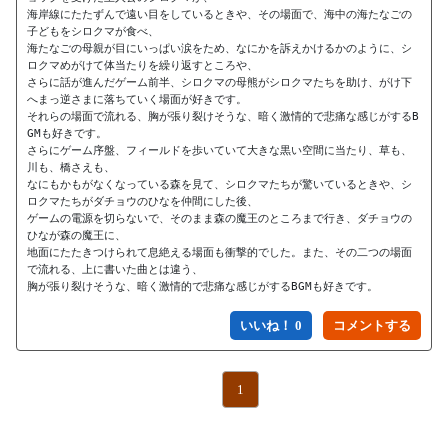
海岸線にたたずんで遠い目をしているときや、その場面で、海中の海たなごの
子どもをシロクマが食べ、

海たなごの母親が目にいっぱい涙をため、なにかを訴えかけるかのように、シ
ロクマめがけて体当たりを繰り返すところや、

さらに話が進んだゲーム前半、シロクマの母熊がシロクマたちを助け、がけ下
へまっ逆さまに落ちていく場面が好きです。

それらの場面で流れる、胸が張り裂けそうな、暗く激情的で悲痛な感じがするB
GMも好きです。

さらにゲーム序盤、フィールドを歩いていて大きな黒い空間に当たり、草も、
川も、橋さえも、

なにもかもがなくなっている森を見て、シロクマたちが驚いているときや、シ
ロクマたちがダチョウのひなを仲間にした後、

ゲームの電源を切らないで、そのまま森の魔王のところまで行き、ダチョウの
ひなが森の魔王に、

地面にたたきつけられて息絶える場面も衝撃的でした。また、その二つの場面
で流れる、上に書いた曲とは違う、

胸が張り裂けそうな、暗く激情的で悲痛な感じがするBGMも好きです。
いいね！ 0
1