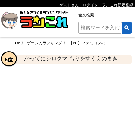
ゲストさん
ログイン
ランこれ新規登録
全文検索
TOP
ゲームのランキング
【FC】ファミコンのアドベンチャー・ゲーム人気投票【ADV】
かってにシロクマ
かってにシロクマ もりをすくえのまき
6位