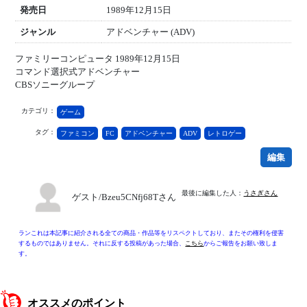
発売日
1989年12月15日
ジャンル
アドベンチャー (ADV)
ファミリーコンピュータ 1989年12月15日
コマンド選択式アドベンチャー
CBSソニーグループ
カテゴリ：
ゲーム
タグ：
ファミコン
FC
アドベンチャー
ADV
レトロゲー
編集
最後に編集した人：
うさぎさん
ゲスト/Bzeu5CNfj68Tさん
ランこれは本記事に紹介される全ての商品・作品等をリスペクトしており、またその権利を侵害
するものではありません。それに反する投稿があった場合、
こちら
からご報告をお願い致しま
す。
オススメのポイント