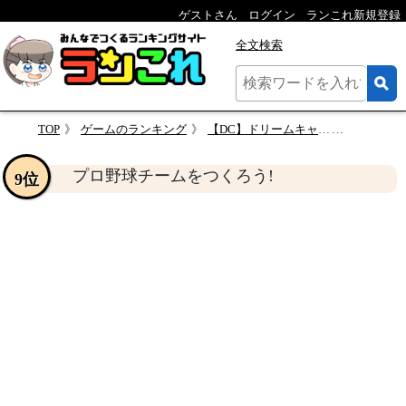
ゲストさん
ログイン
ランこれ新規登録
全文検索
TOP
ゲームのランキング
【DC】ドリームキャストの名作・シミュレーションゲーム人気投票＆ランキング【SLG】
プロ野球チー
プロ野球チームをつくろう!
9位