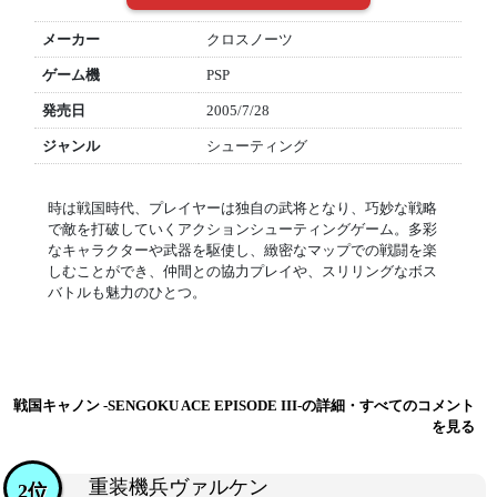
メーカー
クロスノーツ
ゲーム機
PSP
発売日
2005/7/28
ジャンル
シューティング
時は戦国時代、プレイヤーは独自の武将となり、巧妙な戦略
で敵を打破していくアクションシューティングゲーム。多彩
なキャラクターや武器を駆使し、緻密なマップでの戦闘を楽
しむことができ、仲間との協力プレイや、スリリングなボス
バトルも魅力のひとつ。
戦国キャノン -SENGOKU ACE EPISODE III-の詳細・すべてのコメント
を見る
重装機兵ヴァルケン
2位