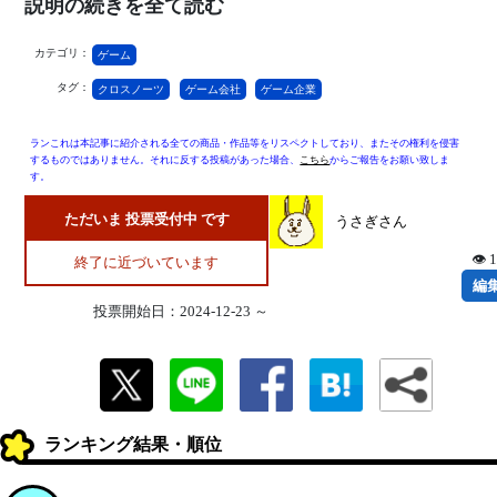
説明の続きを全て読む
カテゴリ：
ゲーム
タグ：
クロスノーツ
ゲーム会社
ゲーム企業
ランこれは本記事に紹介される全ての商品・作品等をリスペクトしており、またその権利を侵害
するものではありません。それに反する投稿があった場合、
こちら
からご報告をお願い致しま
す。
ただいま 投票受付中 です
うさぎさん
👁 
終了に近づいています
編
投票開始日：2024-12-23 ～
ランキング結果・順位