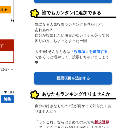
見る ▶
誰でもカンタンに追加できる
気になる人気投票ランキングを見たけど、
あれあれ❓
自分が投票したい項目がないじゃん💦ってお
困りの方、ちょっとまったー🙌
です
大丈夫❗ そんなときは「
投票項目を追加する
」
す
でさくっと増やして、投票しちゃいましょう
💖
2-27 ～
投票項目を追加する
👁 103
あなたもランキング作りませんか
編集
自分の好きなものの1位が何かって知りたくあ
りませんか？
「ランこれ」ならはじめての人でも
新規登録
して、すぐにあなただけの面白い人気ランキ