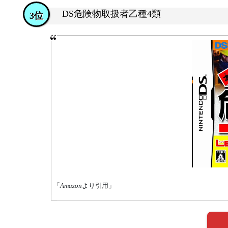
DS危険物取扱者乙種4類
3位
「
Amazon
より引用」