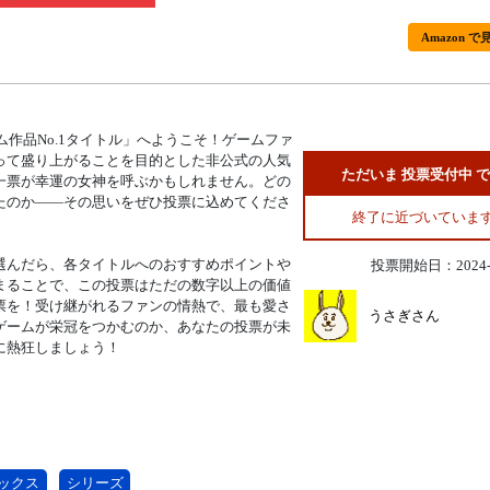
Amazon で
ム作品No.1タイトル」へようこそ！ゲームファ
って盛り上がることを目的とした非公式の人気
ただいま 投票受付中 
一票が幸運の女神を呼ぶかもしれません。どの
たのか——その思いをぜひ投票に込めてくださ
終了に近づいていま
選んだら、各タイトルへのおすすめポイントや
投票開始日：2024-1
まることで、この投票はただの数字以上の価値
票を！受け継がれるファンの情熱で、最も愛さ
うさぎさん
ゲームが栄冠をつかむのか、あなたの投票が未
に熱狂しましょう！
ックス
シリーズ