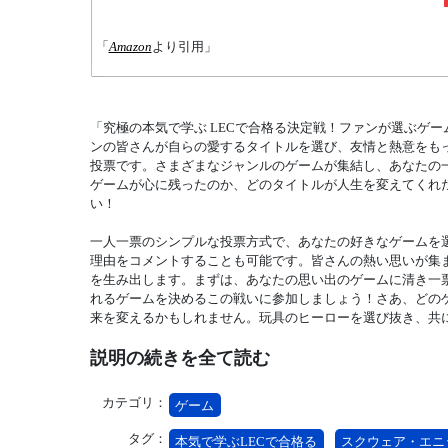
「
Amazon
より引用」
「究極の本気で学ぶ LECで合格る決定戦！ファンが選ぶゲー
ンの皆さんが自らの愛するタイトルを選び、友情と熱意をも
投票です。さまざまなジャンルのゲームが集結し、あなたの
ゲームが心に残ったのか、どのタイトルが人生を変えてくれ
い！
一人一票のシンプルな投票方式で、あなたの好きなゲームを
理由をコメントすることも可能です。皆さんの熱い思いが集
を生み出します。まずは、あなたの思い出のゲームに清き一
れるゲームを決めるこの戦いに参加しましょう！さあ、どの
来を変えるかもしれません。玩具のヒーローを選び抜き、共
説明の続きを全て読む
カテゴリ：
ゲーム
タグ：
本気で学ぶLECで合格る
スクウェア・エニ