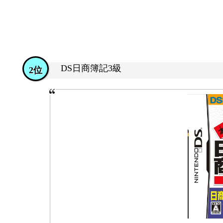
DS日商簿記3級
2位