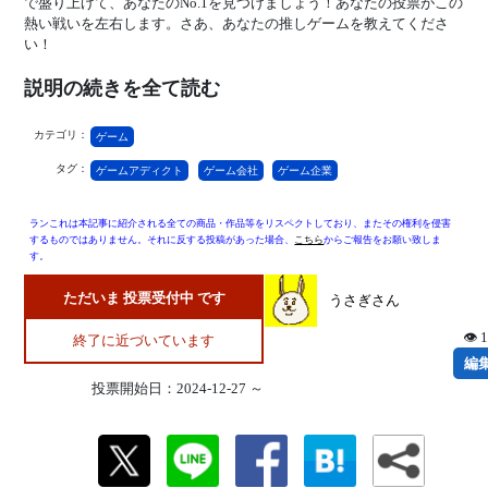
で盛り上げて、あなたのNo.1を見つけましょう！あなたの投票がこの
熱い戦いを左右します。さあ、あなたの推しゲームを教えてくださ
い！
説明の続きを全て読む
カテゴリ：
ゲーム
タグ：
ゲームアディクト
ゲーム会社
ゲーム企業
ランこれは本記事に紹介される全ての商品・作品等をリスペクトしており、またその権利を侵害
するものではありません。それに反する投稿があった場合、
こちら
からご報告をお願い致しま
す。
ただいま 投票受付中 です
うさぎさん
👁 
終了に近づいています
編
投票開始日：2024-12-27 ～