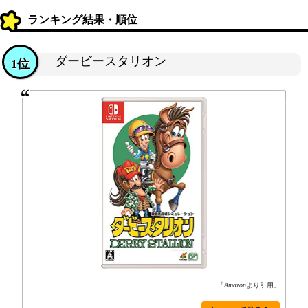
ランキング結果・順位
ダービースタリオン
1位
「
Amazon
より引用」