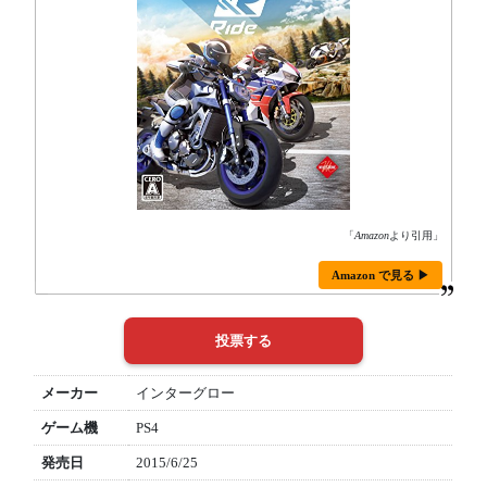
「
Amazon
より引用」
Amazon で見る ▶
メーカー
インターグロー
ゲーム機
PS4
発売日
2015/6/25