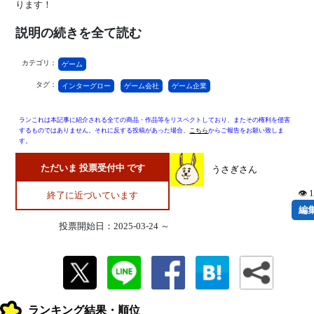
ります！
説明の続きを全て読む
カテゴリ：
ゲーム
タグ：
インターグロー
ゲーム会社
ゲーム企業
ランこれは本記事に紹介される全ての商品・作品等をリスペクトしており、またその権利を侵害
するものではありません。それに反する投稿があった場合、
こちら
からご報告をお願い致しま
す。
ただいま 投票受付中 です
うさぎさん
👁 
終了に近づいています
編
投票開始日：2025-03-24 ～
ランキング結果・順位