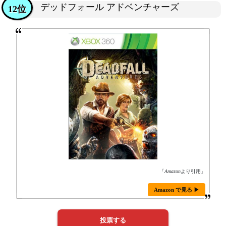
デッドフォール アドベンチャーズ
12位
「
Amazon
より引用」
Amazon で見る ▶