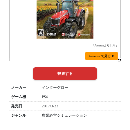
「
Amazon
より引用」
Amazon で見る ▶
メーカー
インターグロー
ゲーム機
PS4
発売日
2017/3/23
ジャンル
農業経営シミュレーション