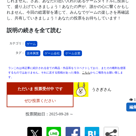
しれません。さあ、あなたの思い入れのあるゲームタイトルに投票し
て、盛り上げていきましょう！あなたの声が、誰かの心に響くかもし
れません。今回の総選挙を通じて、みんなでゲームの楽しさを再確認
し、共有していきましょう！あなたの投票をお待ちしています！
説明の続きを全て読む
カテゴリ：
ゲーム
タグ：
吉本興業
ゲーム会社
ゲーム企業
ランこれは本記事に紹介される全ての商品・作品等をリスペクトしており、またその権利を侵害
するものではありません。それに反する投稿があった場合、
こちら
からご報告をお願い致しま
す。
ただいま 投票受付中 です
うさぎさん
👁 
ぜひ投票ください
編
投票開始日：2025-09-28 ～