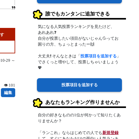
誰でもカンタンに追加できる
気になる人気投票ランキングを見たけど、
あれあれ❓
です
自分が投票したい項目がないじゃん💦ってお
困りの方、ちょっとまったー🙌
大丈夫❗ そんなときは「
投票項目を追加する
」
0-29 ～
でさくっと増やして、投票しちゃいましょう
💖
投票項目を追加する
👁 101
編集
あなたもランキング作りませんか
自分の好きなものの1位が何かって知りたくあ
りませんか？
「ランこれ」ならはじめての人でも
新規登録
して、すぐにあなただけの面白い人気ランキ