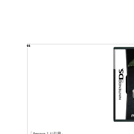
「
Amazon
より引用」