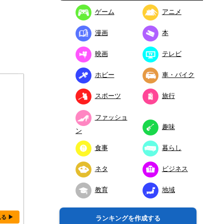
ゲーム
アニメ
漫画
本
映画
テレビ
ホビー
車・バイク
スポーツ
旅行
ファッショ
趣味
ン
食事
暮らし
ネタ
ビジネス
教育
地域
見る ▶
ランキングを作成する