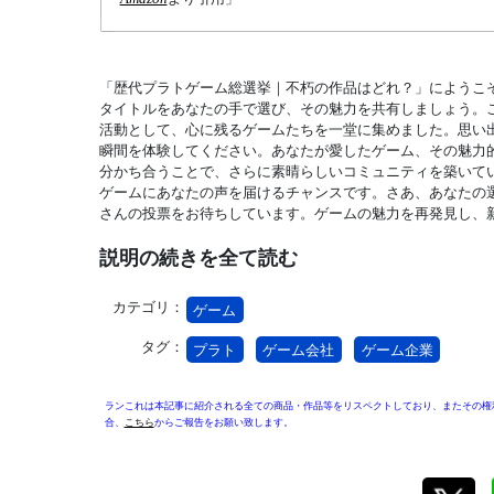
「歴代プラトゲーム総選挙｜不朽の作品はどれ？」にようこ
タイトルをあなたの手で選び、その魅力を共有しましょう。
活動として、心に残るゲームたちを一堂に集めました。思い
瞬間を体験してください。あなたが愛したゲーム、その魅力
分かち合うことで、さらに素晴らしいコミュニティを築いて
ゲームにあなたの声を届けるチャンスです。さあ、あなたの
さんの投票をお待ちしています。ゲームの魅力を再発見し、
説明の続きを全て読む
カテゴリ：
ゲーム
タグ：
プラト
ゲーム会社
ゲーム企業
ランこれは本記事に紹介される全ての商品・作品等をリスペクトしており、またその権
合、
こちら
からご報告をお願い致します。