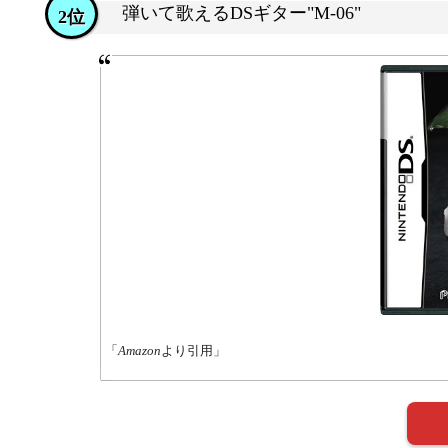
弾いて歌えるDSギター"M-06"
2位
「
Amazon
より引用」