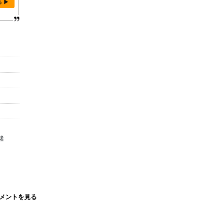
る ▶
緒
メントを見る