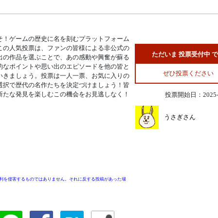
そ！ゲームの歴史に名を刻むプラットフォーム
この人気投票は、ファンの皆様による非公式の
ただいま 投票受付中 
出の作品を選ぶことで、あの感動や興奮が蘇る
的なポイントや思い出のエピソードを他の皆と
ぜひ投票ください
いきましょう。投票は一人一票、お気に入りの
選択で歴代の名作たちを決定づけましょう！皆
新たな発見を楽しむこの機会をお見逃しなく！
投票開始日：2025-1
うさぎさん
利を侵害するものではありません。それに反する投稿があった場