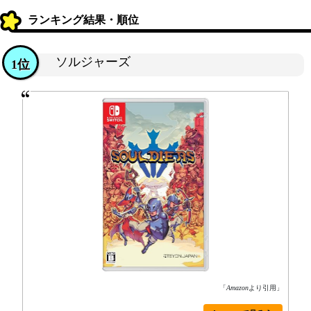
ランキング結果・順位
ソルジャーズ
1位
「
Amazon
より引用」