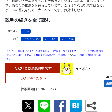
ら、最高のゲームタイトルを決めるアクションに参加しましょう！ぜ
ひ、あなたの推薦をお待ちしています。これは単なる投票ではなく、
ゲームの歴史を紡ぐ一大イベントです。お見逃しなく！
説明の続きを全て読む
カテゴリ：
ゲーム
タグ：
テヨンジャパン
ゲーム会社
ゲーム企業
ランこれは本記事に紹介される全ての商品・作品等をリスペクトしており、またその権利を侵害
するものではありません。それに反する投稿があった場合、
こちら
からご報告をお願い致しま
す。
ただいま 投票受付中 です
うさぎさん
👁 
ぜひ投票ください
編
投票開始日：2025-12-24 ～