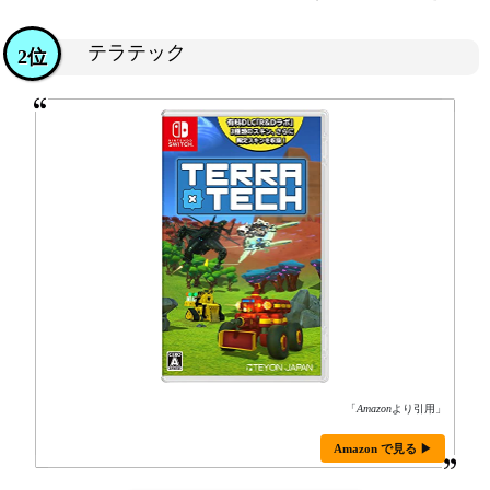
テラテック
2位
「
Amazon
より引用」
Amazon で見る ▶