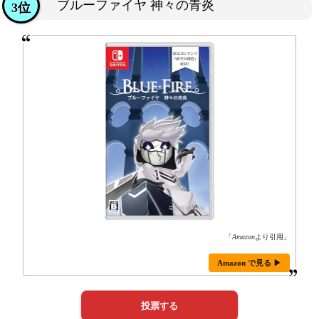
ブルーファイヤ 神々の青炎
3位
「
Amazon
より引用」
Amazon で見る ▶