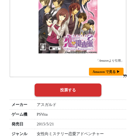
「
Amazon
より引用」
Amazon で見る ▶
メーカー
アスガルド
ゲーム機
PSVita
発売日
2015/5/21
ジャンル
女性向ミステリー恋愛アドベンチャー