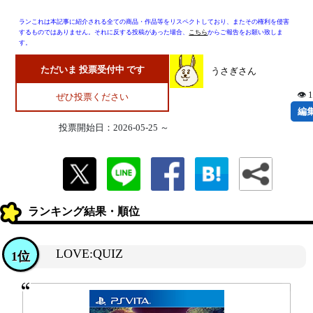
ランこれは本記事に紹介される全ての商品・作品等をリスペクトしており、またその権利を侵害
するものではありません。それに反する投稿があった場合、
こちら
からご報告をお願い致しま
す。
ただいま 投票受付中 です
うさぎさん
👁 
ぜひ投票ください
編
投票開始日：2026-05-25 ～
ランキング結果・順位
LOVE:QUIZ
1位