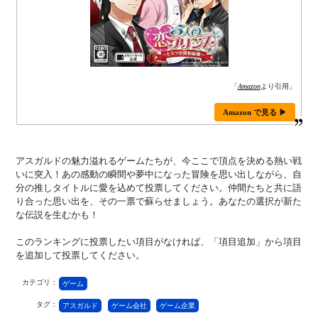
「
Amazon
より引用」
Amazon で見る ▶
アスガルドの魅力溢れるゲームたちが、今ここで頂点を決める熱い戦
いに突入！あの感動の瞬間や夢中になった冒険を思い出しながら、自
分の推しタイトルに愛を込めて投票してください。仲間たちと共に語
り合った思い出を、その一票で蘇らせましょう。あなたの選択が新た
な伝説を生むかも！
このランキングに投票したい項目がなければ、「項目追加」から項目
を追加して投票してください。
カテゴリ：
ゲーム
タグ：
アスガルド
ゲーム会社
ゲーム企業