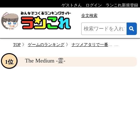
ゲストさん
ログイン
ランこれ新規登録
全文検索
TOP
ゲームのランキング
ナツメアタリで一番面白かったゲームを決める人気投票＆ランキング
The Medi
The Medium -霊-
1位