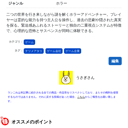
ジャンル
ホラー
二つの世界を行き来しながら謎を解くホラーアドベンチャー。プレイ
ヤーは霊的な能力を持つ主人公を操作し、過去の悲劇や隠された真実
を探る。緊迫感あふれるストーリーと独自の二重視点システムが特徴
で、心理的な恐怖とサスペンスが同時に体験できる。
カテゴリ：
ゲーム
タグ：
ナツメアタリ
ゲーム会社
ゲーム企業
編集
うさぎさん
ランこれは本記事に紹介される全ての商品・作品等をリスペクトしており、またその権利を侵害
するものではありません。それに反する投稿があった場合、
こちら
からご報告をお願い致しま
す。
オススメのポイント