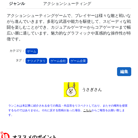
ジャンル
アクションシューティング
アクションシューティングゲームで、プレイヤーは様々な敵と戦いな
がら進んでいきます。多彩な武器や能力を駆使して、スピーディな戦
闘を楽しむことができ、カジュアルゲーマーからコアゲーマーまで幅
広い層に適しています。魅力的なグラフィックや直感的な操作性が特
徴です。
カテゴリ：
ゲーム
タグ：
ナツメアタリ
ゲーム会社
ゲーム企業
編集
うさぎさん
ランこれは本記事に紹介される全ての商品・作品等をリスペクトしており、またその権利を侵害
するものではありません。それに反する投稿があった場合、
こちら
からご報告をお願い致しま
す。
オススメのポイント