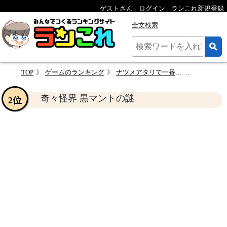
ゲストさん
ログイン
ランこれ新規登録
全文検索
TOP
ゲームのランキング
ナツメアタリで一番面白かったゲームを決める人気投票＆ランキング
奇々怪界
奇々怪界 黒マントの謎
2位