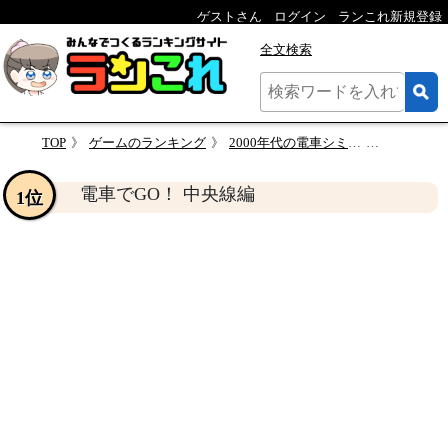
ゲストさん
ログイン
ランこれ新規登録
全文検索
TOP
ゲームのランキング
2000年代の電車シミュレーター人気作品ランキング・人気投票
電車でGO
電車でGO！ 中央線編
1位