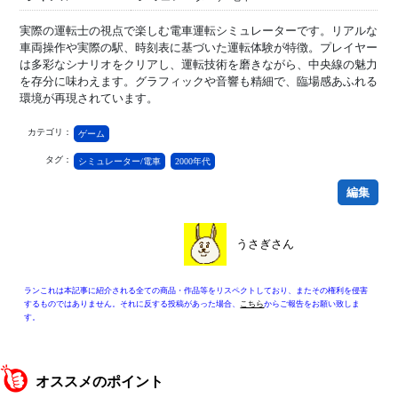
実際の運転士の視点で楽しむ電車運転シミュレーターです。リアルな
車両操作や実際の駅、時刻表に基づいた運転体験が特徴。プレイヤー
は多彩なシナリオをクリアし、運転技術を磨きながら、中央線の魅力
を存分に味わえます。グラフィックや音響も精細で、臨場感あふれる
環境が再現されています。
カテゴリ：
ゲーム
タグ：
シミュレーター/電車
2000年代
編集
うさぎさん
ランこれは本記事に紹介される全ての商品・作品等をリスペクトしており、またその権利を侵害
するものではありません。それに反する投稿があった場合、
こちら
からご報告をお願い致しま
す。
オススメのポイント