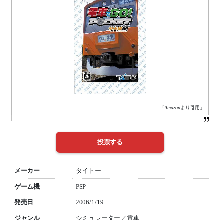
「
Amazon
より引用」
メーカー
タイトー
ゲーム機
PSP
発売日
2006/1/19
ジャンル
シミュレーター／電車