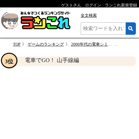
ゲストさん
ログイン
ランこれ新規登録
全文検索
TOP
ゲームのランキング
2000年代の電車シミュレーター人気作品ランキング・人気投票
電車でGO
電車でGO！ 山手線編
3位