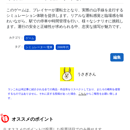
このゲームは、プレイヤーが運転士となり、実際の山手線を走行する
シミュレーション体験を提供します。リアルな運転感覚と臨場感を味
わいながら、駅での停車や時間管理を行い、様々なシナリオに挑戦し
ます。運行の安全と正確性が求められる中、忠実な描写が魅力です。
カテゴリ：
ゲーム
タグ：
シミュレーター/電車
2000年代
編集
うさぎさん
ランこれは本記事に紹介される全ての商品・作品等をリスペクトしており、またその権利を侵害
するものではありません。それに反する投稿があった場合、
こちら
からご報告をお願い致しま
す。
オススメのポイント
※ オススメのポイントは投票した投票項目でのみ推せます。