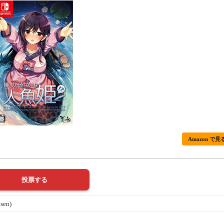
Amazon で見
sen)