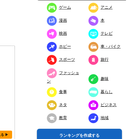
ゲーム
アニメ
漫画
本
映画
テレビ
ホビー
車・バイク
スポーツ
旅行
ファッショ
趣味
ン
食事
暮らし
ネタ
ビジネス
教育
地域
見る ▶
ランキングを作成する