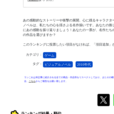
あの感動的なストーリーや衝撃の展開、心に残るキャラクター
ノベルは、私たちの心を揺さぶる名作揃いです。あなたの推
にあの感動を振り返りましょう！あなたの一票が、名作たち
の作品を選びますか？
このランキングに投票したい項目がなければ、「項目追加」
カテゴリ：
ゲーム
タグ：
ビジュアルノベル
2010年代
ランこれは本記事に紹介される全ての商品・作品等をリスペクトしており、またその権
合、
こちら
からご報告をお願い致します。
ランキング結果・順位