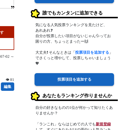
誰でもカンタンに追加できる
気になる人気投票ランキングを見たけど、
あれあれ❓
です
自分が投票したい項目がないじゃん💦ってお
困りの方、ちょっとまったー🙌
大丈夫❗ そんなときは「
投票項目を追加する
」
7-02 ～
でさくっと増やして、投票しちゃいましょう
💖
投票項目を追加する
👁 81
編集
あなたもランキング作りませんか
自分の好きなものの1位が何かって知りたくあ
りませんか？
「ランこれ」ならはじめての人でも
新規登録
して、すぐにあなただけの面白い人気ランキ