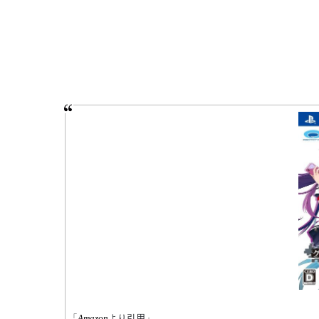
「
Amazon
より引用」