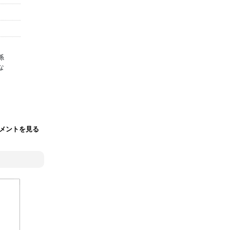
係
な
メントを見る